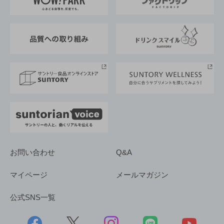
地域情報
サントリーサンバーズ大阪
サントリーが考えるサステナビリティ経営
企業概要
東京サントリーサンゴリアス
ESG情報ポータル
グループ企業一覧
サントリースポーツ
サステナビリティストーリーズ
事業所一覧
採用情報
お問い合わせ
Q&A
マイページ
メールマガジン
公式SNS一覧