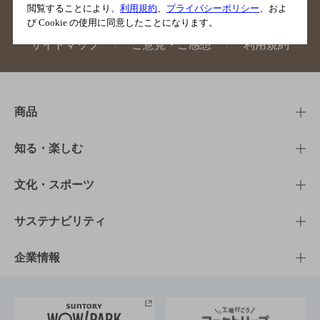
閲覧することにより、
利用規約
、
プライバシーポリシー
、およ
び Cookie の使用に同意したことになります。
サイトマップ
ご意見・ご感想
利用規約
商品
商品TOP
知る・楽しむ
商品一覧
知る・楽しむTOP
文化・スポーツ
商品発売情報
キャンペーン
文化・スポーツTOP
サステナビリティ
栄養成分一覧
工場見学
サントリーホール
サステナビリティTOP
企業情報
お料理・お酒レシピ
サントリー美術館
トップメッセージ
企業情報TOP