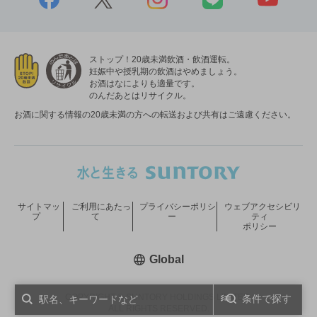
ストップ！20歳未満飲酒・飲酒運転。
妊娠中や授乳期の飲酒はやめましょう。
お酒はなによりも適量です。
のんだあとはリサイクル。
お酒に関する情報の20歳未満の方への転送および共有はご遠慮ください。
サイトマッ
ご利用にあたっ
プライバシーポリシ
ウェブアクセシビリ
プ
て
ー
ティ
ポリシー
新しいウィンドウで開く
Global
COPYRIGHT © SUNTORY HOLDINGS LIMITED.
条件で探す
ALL RIGHTS RESERVED.