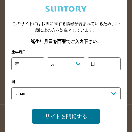
兵庫県のバー検索
奈良県のバー検索
滋賀県のバー検索
和歌山県のバー検索
広島県のバー検索
岡山県のバー検索
このサイトにはお酒に関する情報が含まれているため、
20
山口県のバー検索
鳥取県のバー検索
歳以上の方を対象としています。
島根県のバー検索
徳島県のバー検索
誕生年月日を西暦でご入力下さい。
香川県のバー検索
愛媛県のバー検索
生年月日
高知県のバー検索
福岡県のバー検索
年
月
日
長崎県のバー検索
佐賀県のバー検索
大分県のバー検索
熊本県のバー検索
国
宮崎県のバー検索
鹿児島県のバー検索
沖縄県のバー検索
店舗登録方法のご案内
店舗情報更新方法のご案内
サイトを閲覧する
掲載店舗様ログイン