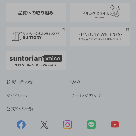
東京サントリーサンゴリアス
ESG情報ポータル
グループ企業一覧
サントリースポーツ
サステナビリティストーリーズ
事業所一覧
採用情報
お問い合わせ
Q&A
マイページ
メールマガジン
公式SNS一覧