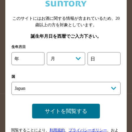
滋賀県のバー検索
和歌山県のバー検索
広島県のバー検索
岡山県のバー検索
山口県のバー検索
鳥取県のバー検索
このサイトにはお酒に関する情報が含まれているため、
20
歳以上の方を対象としています。
島根県のバー検索
徳島県のバー検索
誕生年月日を西暦でご入力下さい。
香川県のバー検索
愛媛県のバー検索
高知県のバー検索
福岡県のバー検索
生年月日
長崎県のバー検索
佐賀県のバー検索
年
月
日
大分県のバー検索
熊本県のバー検索
宮崎県のバー検索
鹿児島県のバー検索
国
沖縄県のバー検索
店舗登録方法のご案内
店舗情報更新方法のご案内
サイトを閲覧する
掲載店舗様ログイン
閲覧することにより、
利用規約
、
プライバシーポリシー
、およ