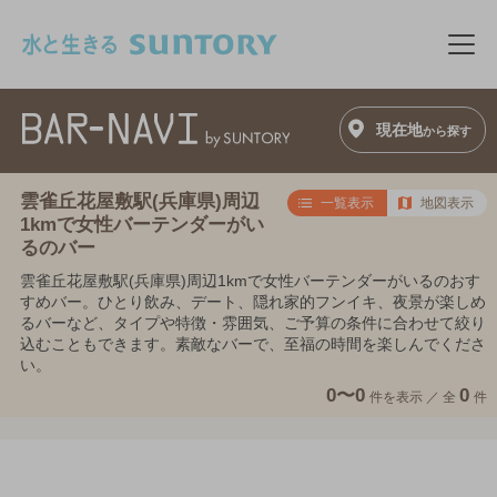
このページの本文へ移動
メニ
現在地
から探す
雲雀丘花屋敷駅(兵庫県)周辺
一覧表示
地図表示
1kmで女性バーテンダーがい
るのバー
雲雀丘花屋敷駅(兵庫県)周辺1kmで女性バーテンダーがいるのおす
すめバー。ひとり飲み、デート、隠れ家的フンイキ、夜景が楽しめ
るバーなど、タイプや特徴・雰囲気、ご予算の条件に合わせて絞り
込むこともできます。素敵なバーで、至福の時間を楽しんでくださ
い。
0〜0
0
件を表示 ／
全
件