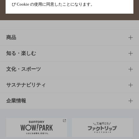
び Cookie の使用に同意したことになります。
サイトマップ
ご意見・ご感想
利用規約
商品
商品TOP
知る・楽しむ
商品一覧
知る・楽しむTOP
文化・スポーツ
商品発売情報
キャンペーン
文化・スポーツTOP
サステナビリティ
栄養成分一覧
工場見学
サントリーホール
サステナビリティTOP
企業情報
お料理・お酒レシピ
サントリー美術館
トップメッセージ
企業情報TOP
地域情報
サントリーサンバーズ大阪
サントリーが考えるサステナビリティ経営
企業概要