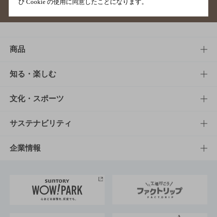
び Cookie の使用に同意したことになります。
サイトマップ
ご意見・ご感想
利用規約
商品
商品TOP
知る・楽しむ
商品一覧
知る・楽しむTOP
文化・スポーツ
商品発売情報
キャンペーン
文化・スポーツTOP
サステナビリティ
栄養成分一覧
工場見学
サントリーホール
サステナビリティTOP
企業情報
お料理・お酒レシピ
サントリー美術館
トップメッセージ
企業情報TOP
地域情報
サントリーサンバーズ大阪
サントリーが考えるサステナビリティ経営
企業概要