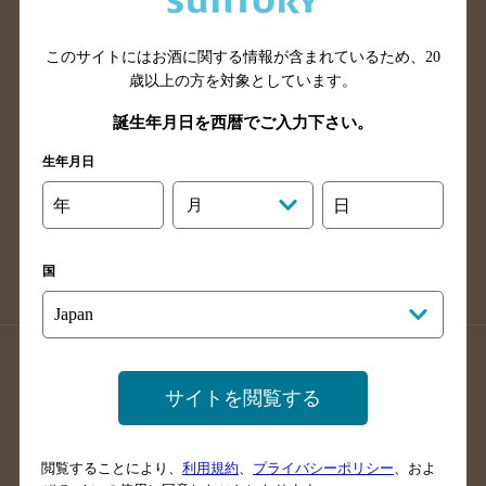
広島県のバー検索
岡山県のバー検索
山口県のバー検索
鳥取県のバー検索
このサイトにはお酒に関する情報が含まれているため、
20
島根県のバー検索
徳島県のバー検索
歳以上の方を対象としています。
香川県のバー検索
愛媛県のバー検索
誕生年月日を西暦でご入力下さい。
高知県のバー検索
福岡県のバー検索
生年月日
長崎県のバー検索
佐賀県のバー検索
年
月
日
大分県のバー検索
熊本県のバー検索
宮崎県のバー検索
鹿児島県のバー検索
国
沖縄県のバー検索
店舗登録方法のご案内
店舗情報更新方法のご案内
サイトを閲覧する
掲載店舗様ログイン
閲覧することにより、
利用規約
、
プライバシーポリシー
、およ