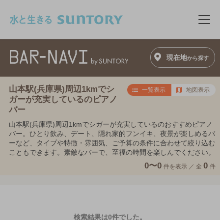
このページの本文へ移動
メニ
現在地
から探す
山本駅(兵庫県)周辺1kmでシ
一覧表示
地図表示
ガーが充実しているのピアノ
バー
山本駅(兵庫県)周辺1kmでシガーが充実しているのおすすめピアノ
バー。ひとり飲み、デート、隠れ家的フンイキ、夜景が楽しめるバ
ーなど、タイプや特徴・雰囲気、ご予算の条件に合わせて絞り込む
こともできます。素敵なバーで、至福の時間を楽しんでください。
0〜0
0
件を表示 ／
全
件
検索結果は0件でした。