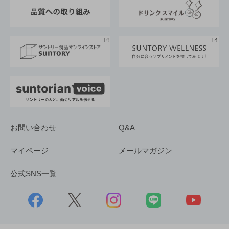
東京サントリーサンゴリアス
ESG情報ポータル
グループ企業一覧
サントリースポーツ
サステナビリティストーリーズ
事業所一覧
採用情報
お問い合わせ
Q&A
マイページ
メールマガジン
公式SNS一覧