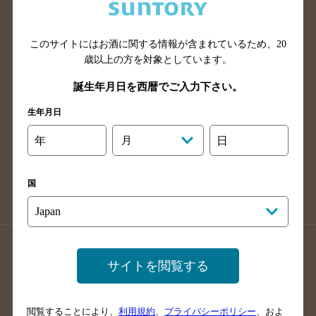
滋賀県のバー検索
和歌山県のバー検索
広島県のバー検索
岡山県のバー検索
山口県のバー検索
鳥取県のバー検索
このサイトにはお酒に関する情報が含まれているため、
20
歳以上の方を対象としています。
島根県のバー検索
徳島県のバー検索
誕生年月日を西暦でご入力下さい。
香川県のバー検索
愛媛県のバー検索
高知県のバー検索
福岡県のバー検索
生年月日
長崎県のバー検索
佐賀県のバー検索
年
月
日
大分県のバー検索
熊本県のバー検索
宮崎県のバー検索
鹿児島県のバー検索
国
沖縄県のバー検索
店舗登録方法のご案内
店舗情報更新方法のご案内
サイトを閲覧する
掲載店舗様ログイン
閲覧することにより、
利用規約
、
プライバシーポリシー
、およ