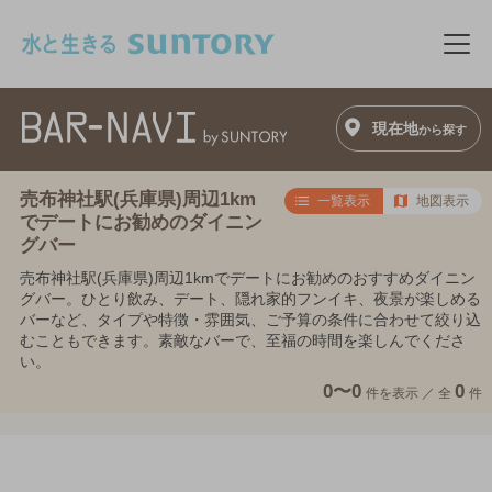
このページの本文へ移動
メニ
現在地
から探す
売布神社駅(兵庫県)周辺1km
一覧表示
地図表示
でデートにお勧めのダイニン
グバー
売布神社駅(兵庫県)周辺1kmでデートにお勧めのおすすめダイニン
グバー。ひとり飲み、デート、隠れ家的フンイキ、夜景が楽しめる
バーなど、タイプや特徴・雰囲気、ご予算の条件に合わせて絞り込
むこともできます。素敵なバーで、至福の時間を楽しんでくださ
い。
0〜0
0
件を表示 ／
全
件