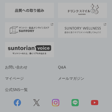
東京サントリーサンゴリアス
ESG情報ポータル
グループ企業一覧
サントリースポーツ
サステナビリティストーリーズ
事業所一覧
採用情報
お問い合わせ
Q&A
マイページ
メールマガジン
公式SNS一覧