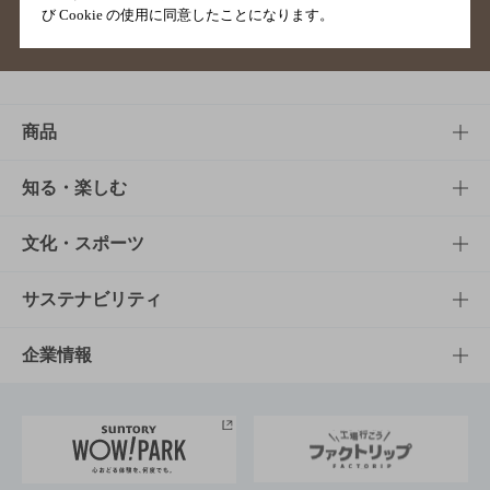
び Cookie の使用に同意したことになります。
サイトマップ
ご意見・ご感想
利用規約
商品
商品TOP
知る・楽しむ
商品一覧
知る・楽しむTOP
文化・スポーツ
商品発売情報
キャンペーン
文化・スポーツTOP
サステナビリティ
栄養成分一覧
工場見学
サントリーホール
サステナビリティTOP
企業情報
お料理・お酒レシピ
サントリー美術館
トップメッセージ
企業情報TOP
地域情報
サントリーサンバーズ大阪
サントリーが考えるサステナビリティ経営
企業概要