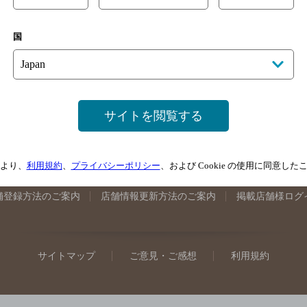
手県のバー検索
宮城県のバー検索
秋田県のバー検索
山形
国
馬県のバー検索
山梨県のバー検索
長野県のバー検索
新潟
埼玉県のバー検索
愛知県のバー検索
静岡県のバー検索
三
井県のバー検索
大阪府のバー検索
京都府のバー検索
兵庫
広島県のバー検索
岡山県のバー検索
山口県のバー検索
鳥
サイトを閲覧する
媛県のバー検索
高知県のバー検索
福岡県のバー検索
長崎
崎県のバー検索
鹿児島県のバー検索
沖縄県のバー検索
より、
利用規約
、
プライバシーポリシー
、および Cookie の使用に同意し
舗登録方法のご案内
店舗情報更新方法のご案内
掲載店舗様ログ
サイトマップ
ご意見・ご感想
利用規約