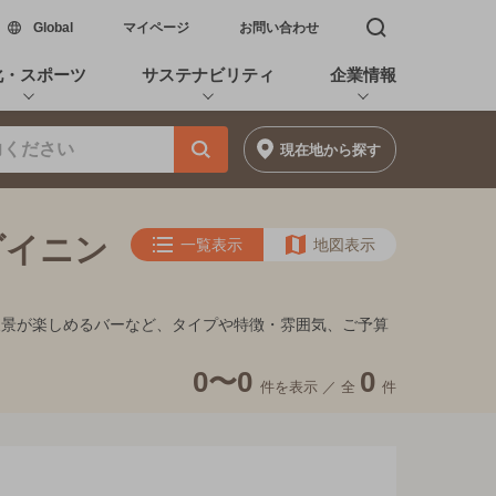
新しいウィンドウで開く
Global
マイページ
お問い合わせ
検索窓を開く
化・スポーツ
サステナビリティ
企業情報
現在地
から探す
ダイニン
一覧表示
地図表示
夜景が楽しめるバーなど、タイプや特徴・雰囲気、ご予算
0〜0
0
件を表示 ／
全
件