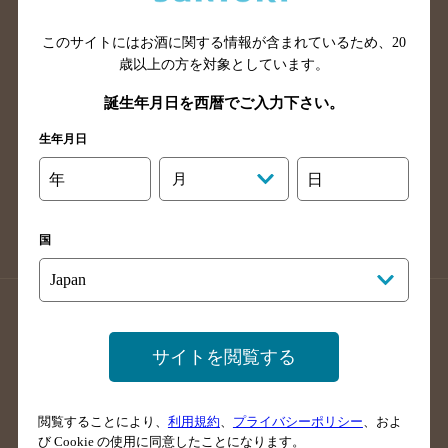
山口県のバー検索
鳥取県のバー検索
このサイトにはお酒に関する情報が含まれているため、
20
島根県のバー検索
徳島県のバー検索
歳以上の方を対象としています。
香川県のバー検索
愛媛県のバー検索
誕生年月日を西暦でご入力下さい。
高知県のバー検索
福岡県のバー検索
生年月日
長崎県のバー検索
佐賀県のバー検索
大分県のバー検索
熊本県のバー検索
年
月
日
宮崎県のバー検索
鹿児島県のバー検索
沖縄県のバー検索
国
店舗登録方法のご案内
店舗情報更新方法のご案内
掲載店舗様ログイン
サイトを閲覧する
閲覧することにより、
利用規約
、
プライバシーポリシー
、およ
サイトマップ
ご意見・ご感想
利用規約
び Cookie の使用に同意したことになります。