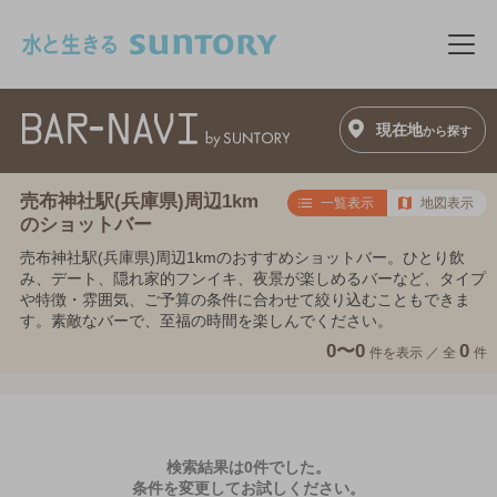
このページの本文へ移動
メニ
現在地
から探す
売布神社駅(兵庫県)周辺1km
一覧表示
地図表示
のショットバー
売布神社駅(兵庫県)周辺1kmのおすすめショットバー。ひとり飲
み、デート、隠れ家的フンイキ、夜景が楽しめるバーなど、タイプ
や特徴・雰囲気、ご予算の条件に合わせて絞り込むこともできま
す。素敵なバーで、至福の時間を楽しんでください。
0〜0
0
件を表示 ／
全
件
検索結果は0件でした。
条件を変更してお試しください。