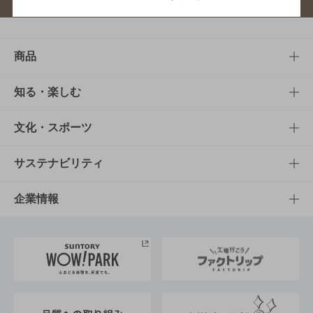
商品
商品TOP
知る・楽しむ
商品一覧
知る・楽しむTOP
文化・スポーツ
商品発売情報
キャンペーン
文化・スポーツTOP
サステナビリティ
栄養成分一覧
工場見学
サントリーホール
サステナビリティTOP
企業情報
お料理・お酒レシピ
サントリー美術館
トップメッセージ
企業情報TOP
地域情報
サントリーサンバーズ大阪
サントリーが考えるサステナビリティ経営
企業概要
東京サントリーサンゴリアス
ESG情報ポータル
グループ企業一覧