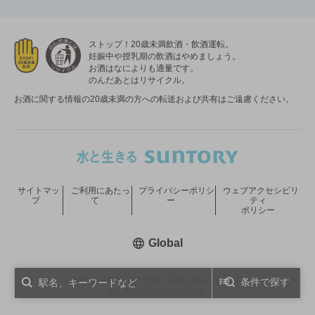
ストップ！20歳未満飲酒・飲酒運転。
妊娠中や授乳期の飲酒はやめましょう。
お酒はなによりも適量です。
のんだあとはリサイクル。
お酒に関する情報の20歳未満の方への転送および共有はご遠慮ください。
サイトマッ
ご利用にあたっ
プライバシーポリシ
ウェブアクセシビリ
プ
て
ー
ティ
ポリシー
新しいウィンドウで開く
Global
COPYRIGHT © SUNTORY HOLDINGS LIMITED.
条件で探す
ALL RIGHTS RESERVED.