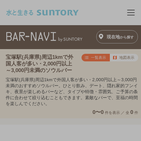
このページの本文へ移動
メニ
現在地
から探す
宝塚駅(兵庫県)周辺1kmで外
一覧表示
地図表示
国人客が多い・2,000円以上
～3,000円未満のソウルバー
宝塚駅(兵庫県)周辺1kmで外国人客が多い・2,000円以上～3,000円
未満のおすすめソウルバー。ひとり飲み、デート、隠れ家的フンイ
キ、夜景が楽しめるバーなど、タイプや特徴・雰囲気、ご予算の条
件に合わせて絞り込むこともできます。素敵なバーで、至福の時間
を楽しんでください。
0〜0
0
件を表示 ／
全
件