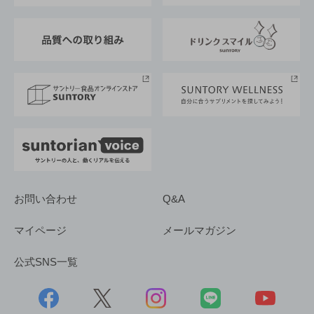
東京サントリーサンゴリアス
ESG情報ポータル
グループ企業一覧
サントリースポーツ
サステナビリティストーリーズ
事業所一覧
採用情報
お問い合わせ
Q&A
マイページ
メールマガジン
公式SNS一覧