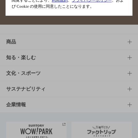
閲覧することにより、
利用規約
、
プライバシーポリシー
、およ
び Cookie の使用に同意したことになります。
サイトマップ
ご意見・ご感想
利用規約
商品
商品TOP
知る・楽しむ
商品一覧
知る・楽しむTOP
文化・スポーツ
商品発売情報
キャンペーン
文化・スポーツTOP
サステナビリティ
栄養成分一覧
工場見学
サントリーホール
サステナビリティTOP
企業情報
お料理・お酒レシピ
サントリー美術館
トップメッセージ
企業情報TOP
地域情報
サントリーサンバーズ大阪
サントリーが考えるサステナビリティ経営
企業概要