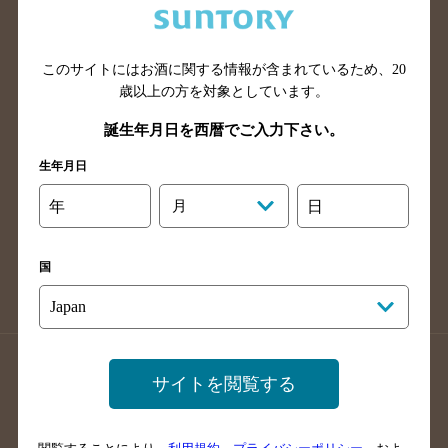
滋賀県のバー検索
和歌山県のバー検索
広島県のバー検索
岡山県のバー検索
このサイトにはお酒に関する情報が含まれているため、
20
山口県のバー検索
鳥取県のバー検索
歳以上の方を対象としています。
島根県のバー検索
徳島県のバー検索
誕生年月日を西暦でご入力下さい。
香川県のバー検索
愛媛県のバー検索
生年月日
高知県のバー検索
福岡県のバー検索
長崎県のバー検索
佐賀県のバー検索
年
月
日
大分県のバー検索
熊本県のバー検索
宮崎県のバー検索
鹿児島県のバー検索
国
沖縄県のバー検索
店舗登録方法のご案内
店舗情報更新方法のご案内
サイトを閲覧する
掲載店舗様ログイン