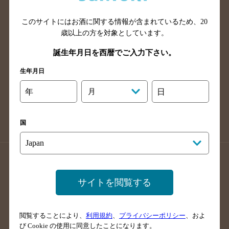
山口県のバー検索
鳥取県のバー検索
このサイトにはお酒に関する情報が含まれているため、
20
島根県のバー検索
徳島県のバー検索
歳以上の方を対象としています。
香川県のバー検索
愛媛県のバー検索
誕生年月日を西暦でご入力下さい。
高知県のバー検索
福岡県のバー検索
生年月日
長崎県のバー検索
佐賀県のバー検索
大分県のバー検索
熊本県のバー検索
年
月
日
宮崎県のバー検索
鹿児島県のバー検索
沖縄県のバー検索
国
店舗登録方法のご案内
店舗情報更新方法のご案内
掲載店舗様ログイン
サイトを閲覧する
閲覧することにより、
利用規約
、
プライバシーポリシー
、およ
サイトマップ
ご意見・ご感想
利用規約
び Cookie の使用に同意したことになります。