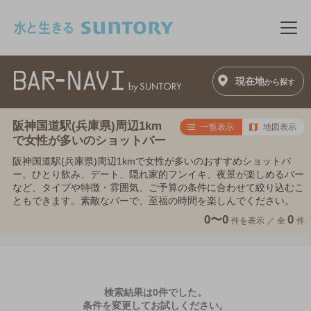
このページの本文へ移動
メニ
現在地
から探す
阪神国道駅(兵庫県)周辺1km
一覧表示
地図表示
で女性が多いのショットバー
阪神国道駅(兵庫県)周辺1kmで女性が多いのおすすめショットバ
ー。ひとり飲み、デート、隠れ家的フンイキ、夜景が楽しめるバー
など、タイプや特徴・雰囲気、ご予算の条件に合わせて絞り込むこ
ともできます。素敵なバーで、至福の時間を楽しんでください。
0〜0
0
件を表示 ／
全
件
検索結果は0件でした。
条件を変更してお試しください。