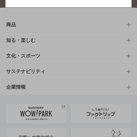
商品
商品TOP
知る・楽しむ
商品一覧
知る・楽しむTOP
文化・スポーツ
商品発売情報
キャンペーン
文化・スポーツTOP
サステナビリティ
栄養成分一覧
工場見学
サントリーホール
サステナビリティTOP
企業情報
お料理・お酒レシピ
サントリー美術館
トップメッセージ
企業情報TOP
地域情報
サントリーサンバーズ大阪
サントリーが考えるサステナビリティ経営
企業概要
東京サントリーサンゴリアス
ESG情報ポータル
グループ企業一覧