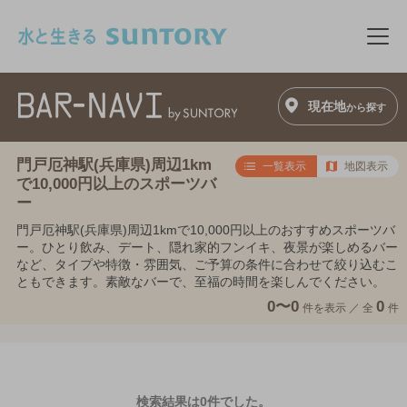
このページの本文へ移動
メニ
現在地
から探す
門戸厄神駅(兵庫県)周辺1km
一覧表示
地図表示
で10,000円以上のスポーツバ
ー
門戸厄神駅(兵庫県)周辺1kmで10,000円以上のおすすめスポーツバ
ー。ひとり飲み、デート、隠れ家的フンイキ、夜景が楽しめるバー
など、タイプや特徴・雰囲気、ご予算の条件に合わせて絞り込むこ
ともできます。素敵なバーで、至福の時間を楽しんでください。
0〜0
0
件を表示 ／
全
件
検索結果は0件でした。