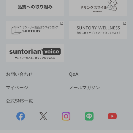
東京サントリーサンゴリアス
ESG情報ポータル
グループ企業一覧
サントリースポーツ
サステナビリティストーリーズ
事業所一覧
採用情報
お問い合わせ
Q&A
マイページ
メールマガジン
公式SNS一覧