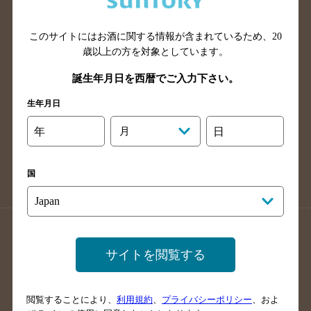
広島県のバー検索
岡山県のバー検索
山口県のバー検索
鳥取県のバー検索
このサイトにはお酒に関する情報が含まれているため、
20
島根県のバー検索
徳島県のバー検索
歳以上の方を対象としています。
香川県のバー検索
愛媛県のバー検索
誕生年月日を西暦でご入力下さい。
高知県のバー検索
福岡県のバー検索
生年月日
長崎県のバー検索
佐賀県のバー検索
年
月
日
大分県のバー検索
熊本県のバー検索
宮崎県のバー検索
鹿児島県のバー検索
国
沖縄県のバー検索
店舗登録方法のご案内
店舗情報更新方法のご案内
サイトを閲覧する
掲載店舗様ログイン
閲覧することにより、
利用規約
、
プライバシーポリシー
、およ