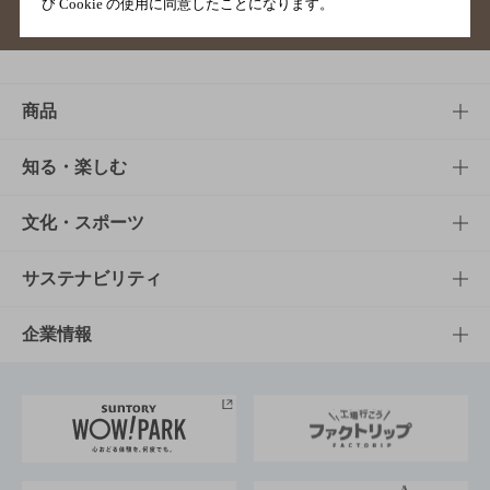
び Cookie の使用に同意したことになります。
サイトマップ
ご意見・ご感想
利用規約
商品
商品TOP
知る・楽しむ
商品一覧
知る・楽しむTOP
文化・スポーツ
商品発売情報
キャンペーン
文化・スポーツTOP
サステナビリティ
栄養成分一覧
工場見学
サントリーホール
サステナビリティTOP
企業情報
お料理・お酒レシピ
サントリー美術館
トップメッセージ
企業情報TOP
地域情報
サントリーサンバーズ大阪
サントリーが考えるサステナビリティ経営
企業概要