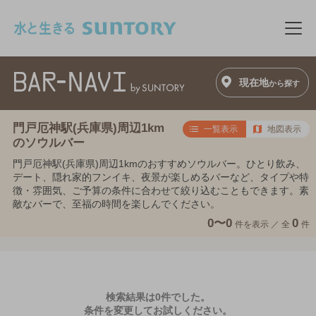
このページの本文へ移動
メニ
現在地
から探す
門戸厄神駅(兵庫県)周辺1km
一覧表示
地図表示
のソウルバー
門戸厄神駅(兵庫県)周辺1kmのおすすめソウルバー。ひとり飲み、
デート、隠れ家的フンイキ、夜景が楽しめるバーなど、タイプや特
徴・雰囲気、ご予算の条件に合わせて絞り込むこともできます。素
敵なバーで、至福の時間を楽しんでください。
0〜0
0
件を表示 ／
全
件
検索結果は0件でした。
条件を変更してお試しください。