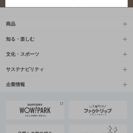
商品
商品TOP
知る・楽しむ
商品一覧
知る・楽しむTOP
文化・スポーツ
商品発売情報
キャンペーン
文化・スポーツTOP
サステナビリティ
栄養成分一覧
工場見学
サントリーホール
サステナビリティTOP
企業情報
お料理・お酒レシピ
サントリー美術館
トップメッセージ
企業情報TOP
地域情報
サントリーサンバーズ大阪
サントリーが考えるサステナビリティ経営
企業概要
東京サントリーサンゴリアス
ESG情報ポータル
グループ企業一覧