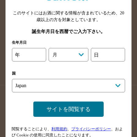
山口県のバー検索
鳥取県のバー検索
このサイトにはお酒に関する情報が含まれているため、
20
島根県のバー検索
徳島県のバー検索
歳以上の方を対象としています。
香川県のバー検索
愛媛県のバー検索
誕生年月日を西暦でご入力下さい。
高知県のバー検索
福岡県のバー検索
生年月日
長崎県のバー検索
佐賀県のバー検索
大分県のバー検索
熊本県のバー検索
年
月
日
宮崎県のバー検索
鹿児島県のバー検索
沖縄県のバー検索
国
店舗登録方法のご案内
店舗情報更新方法のご案内
掲載店舗様ログイン
サイトを閲覧する
閲覧することにより、
利用規約
、
プライバシーポリシー
、およ
サイトマップ
ご意見・ご感想
利用規約
び Cookie の使用に同意したことになります。