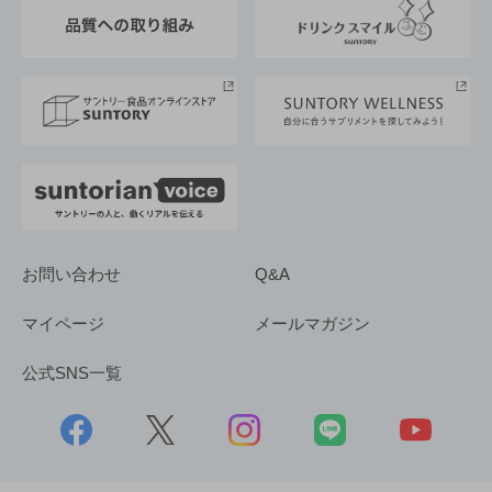
東京サントリーサンゴリアス
ESG情報ポータル
グループ企業一覧
サントリースポーツ
サステナビリティストーリーズ
事業所一覧
採用情報
お問い合わせ
Q&A
マイページ
メールマガジン
公式SNS一覧