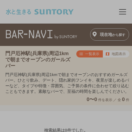
このページの本文へ移動
メニ
現在地
から探す
門戸厄神駅(兵庫県)周辺1km
一覧表示
地図表示
で朝までオープンのガールズ
バー
門戸厄神駅(兵庫県)周辺1kmで朝までオープンのおすすめガールズ
バー。ひとり飲み、デート、隠れ家的フンイキ、夜景が楽しめるバ
ーなど、タイプや特徴・雰囲気、ご予算の条件に合わせて絞り込む
こともできます。素敵なバーで、至福の時間を楽しんでください。
0〜0
0
件を表示 ／
全
件
検索結果は0件でした。