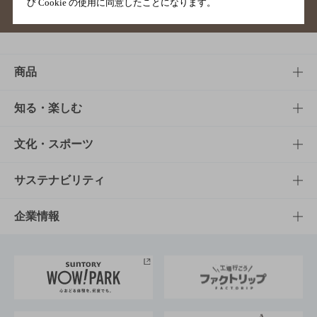
び Cookie の使用に同意したことになります。
サイトマップ
ご意見・ご感想
利用規約
商品
商品TOP
知る・楽しむ
商品一覧
知る・楽しむTOP
文化・スポーツ
商品発売情報
キャンペーン
文化・スポーツTOP
サステナビリティ
栄養成分一覧
工場見学
サントリーホール
サステナビリティTOP
企業情報
お料理・お酒レシピ
サントリー美術館
トップメッセージ
企業情報TOP
地域情報
サントリーサンバーズ大阪
サントリーが考えるサステナビリティ経営
企業概要