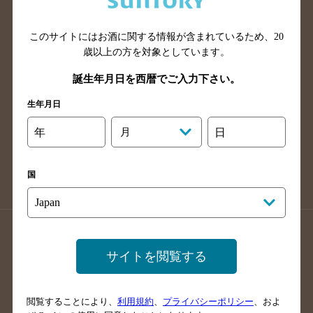
広島県のバー検索
岡山県のバー検索
山口県のバー検索
鳥取県のバー検索
このサイトにはお酒に関する情報が含まれているため、
20
島根県のバー検索
徳島県のバー検索
歳以上の方を対象としています。
香川県のバー検索
愛媛県のバー検索
誕生年月日を西暦でご入力下さい。
高知県のバー検索
福岡県のバー検索
生年月日
長崎県のバー検索
佐賀県のバー検索
年
月
日
大分県のバー検索
熊本県のバー検索
宮崎県のバー検索
鹿児島県のバー検索
国
沖縄県のバー検索
店舗登録方法のご案内
店舗情報更新方法のご案内
サイトを閲覧する
掲載店舗様ログイン
閲覧することにより、
利用規約
、
プライバシーポリシー
、およ