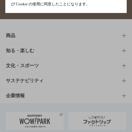
び Cookie の使用に同意したことになります。
サイトマップ
ご意見・ご感想
利用規約
商品
商品TOP
知る・楽しむ
商品一覧
知る・楽しむTOP
文化・スポーツ
商品発売情報
キャンペーン
文化・スポーツTOP
サステナビリティ
栄養成分一覧
工場見学
サントリーホール
サステナビリティTOP
企業情報
お料理・お酒レシピ
サントリー美術館
トップメッセージ
企業情報TOP
地域情報
サントリーサンバーズ大阪
サントリーが考えるサステナビリティ経営
企業概要