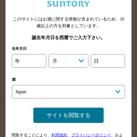
滋賀県のバー検索
和歌山県のバー検索
広島県のバー検索
岡山県のバー検索
山口県のバー検索
鳥取県のバー検索
このサイトにはお酒に関する情報が含まれているため、
20
歳以上の方を対象としています。
島根県のバー検索
徳島県のバー検索
誕生年月日を西暦でご入力下さい。
香川県のバー検索
愛媛県のバー検索
高知県のバー検索
福岡県のバー検索
生年月日
長崎県のバー検索
佐賀県のバー検索
年
月
日
大分県のバー検索
熊本県のバー検索
宮崎県のバー検索
鹿児島県のバー検索
国
沖縄県のバー検索
店舗登録方法のご案内
店舗情報更新方法のご案内
サイトを閲覧する
掲載店舗様ログイン
閲覧することにより、
利用規約
、
プライバシーポリシー
、およ