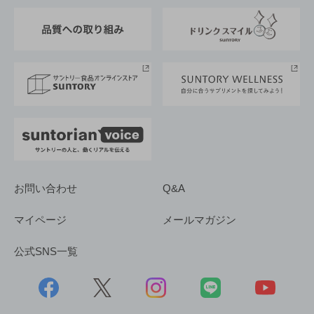
東京サントリーサンゴリアス
ESG情報ポータル
グループ企業一覧
サントリースポーツ
サステナビリティストーリーズ
事業所一覧
採用情報
お問い合わせ
Q&A
マイページ
メールマガジン
公式SNS一覧