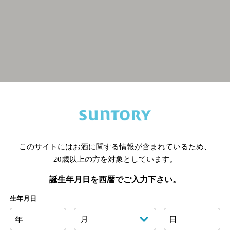
関連ページ
このサイトにはお酒に関する情報が含まれているため、
20歳以上の方を対象としています。
誕生年月日を西暦でご入力下さい。
生年月日
年
月
日