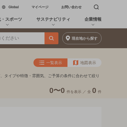
新しいウィンドウで開く
Global
マイページ
お問い合わせ
検索窓を開く
化・スポーツ
サステナビリティ
企業情報
現在地
から探す
一覧表示
地図表示
ど、タイプや特徴・雰囲気、ご予算の条件に合わせて絞り
0〜0
0
件を表示 ／
全
件