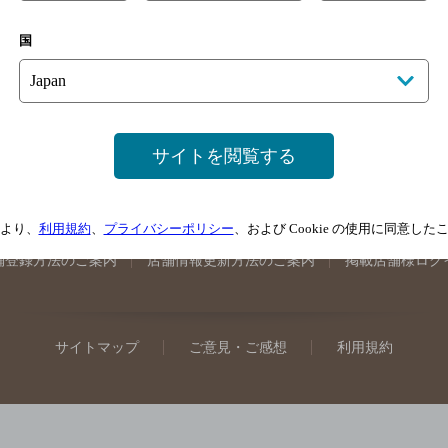
手県のバー検索
宮城県のバー検索
秋田県のバー検索
山形
国
馬県のバー検索
山梨県のバー検索
長野県のバー検索
新潟
埼玉県のバー検索
愛知県のバー検索
静岡県のバー検索
三
井県のバー検索
大阪府のバー検索
京都府のバー検索
兵庫
広島県のバー検索
岡山県のバー検索
山口県のバー検索
鳥
サイトを閲覧する
媛県のバー検索
高知県のバー検索
福岡県のバー検索
長崎
崎県のバー検索
鹿児島県のバー検索
沖縄県のバー検索
より、
利用規約
、
プライバシーポリシー
、および Cookie の使用に同意し
舗登録方法のご案内
店舗情報更新方法のご案内
掲載店舗様ログ
サイトマップ
ご意見・ご感想
利用規約