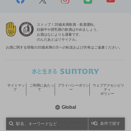
ストップ！20歳未満飲酒・飲酒運転。
妊娠中や授乳期の飲酒はやめましょう。
お酒はなによりも適量です。
のんだあとはリサイクル。
お酒に関する情報の20歳未満の方への転送および共有はご遠慮ください。
サイトマッ
ご利用にあたっ
プライバシーポリシ
ウェブアクセシビリ
プ
て
ー
ティ
ポリシー
新しいウィンドウで開く
Global
COPYRIGHT © SUNTORY HOLDINGS LIMITED.
条件で探す
ALL RIGHTS RESERVED.