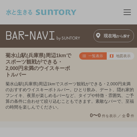
このページの本文へ移動
メニ
現在地
から探す
菊水山駅(兵庫県)周辺1kmで
一覧表示
地図表示
スポーツ観戦ができる・
2,000円未満のウイスキーボ
トルバー
菊水山駅(兵庫県)周辺1kmでスポーツ観戦ができる・2,000円未満
のおすすめウイスキーボトルバー。ひとり飲み、デート、隠れ家的
フンイキ、夜景が楽しめるバーなど、タイプや特徴・雰囲気、ご予
算の条件に合わせて絞り込むこともできます。素敵なバーで、至福
の時間を楽しんでください。
0〜0
0
件を表示 ／
全
件