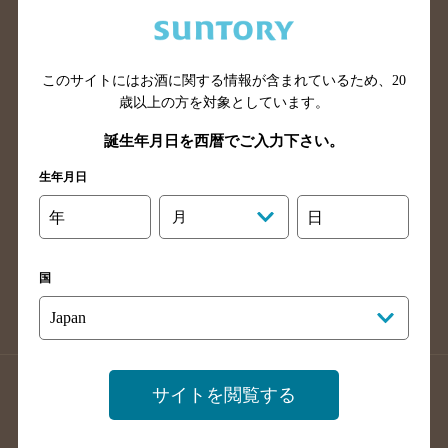
兵庫県のバー検索
奈良県のバー検索
滋賀県のバー検索
和歌山県のバー検索
広島県のバー検索
岡山県のバー検索
このサイトにはお酒に関する情報が含まれているため、
20
山口県のバー検索
鳥取県のバー検索
歳以上の方を対象としています。
島根県のバー検索
徳島県のバー検索
誕生年月日を西暦でご入力下さい。
香川県のバー検索
愛媛県のバー検索
生年月日
高知県のバー検索
福岡県のバー検索
年
月
日
長崎県のバー検索
佐賀県のバー検索
大分県のバー検索
熊本県のバー検索
国
宮崎県のバー検索
鹿児島県のバー検索
沖縄県のバー検索
店舗登録方法のご案内
店舗情報更新方法のご案内
サイトを閲覧する
掲載店舗様ログイン