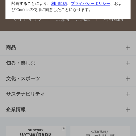
閲覧することにより、
利用規約
、
プライバシーポリシー
、およ
び Cookie の使用に同意したことになります。
サイトマップ
ご意見・ご感想
利用規約
商品
商品TOP
知る・楽しむ
商品一覧
知る・楽しむTOP
文化・スポーツ
商品発売情報
キャンペーン
文化・スポーツTOP
サステナビリティ
栄養成分一覧
工場見学
サントリーホール
サステナビリティTOP
企業情報
お料理・お酒レシピ
サントリー美術館
トップメッセージ
企業情報TOP