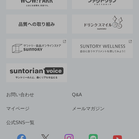
地域情報
サントリーサンバーズ大阪
サントリーが考えるサステナビリティ経営
企業概要
東京サントリーサンゴリアス
ESG情報ポータル
グループ企業一覧
サントリースポーツ
サステナビリティストーリーズ
事業所一覧
採用情報
お問い合わせ
Q&A
マイページ
メールマガジン
公式SNS一覧