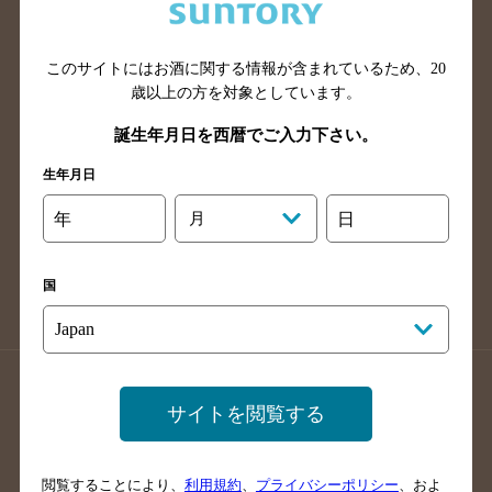
滋賀県のバー検索
和歌山県のバー検索
広島県のバー検索
岡山県のバー検索
山口県のバー検索
鳥取県のバー検索
このサイトにはお酒に関する情報が含まれているため、
20
歳以上の方を対象としています。
島根県のバー検索
徳島県のバー検索
誕生年月日を西暦でご入力下さい。
香川県のバー検索
愛媛県のバー検索
高知県のバー検索
福岡県のバー検索
生年月日
長崎県のバー検索
佐賀県のバー検索
年
月
日
大分県のバー検索
熊本県のバー検索
宮崎県のバー検索
鹿児島県のバー検索
国
沖縄県のバー検索
店舗登録方法のご案内
店舗情報更新方法のご案内
サイトを閲覧する
掲載店舗様ログイン
閲覧することにより、
利用規約
、
プライバシーポリシー
、およ