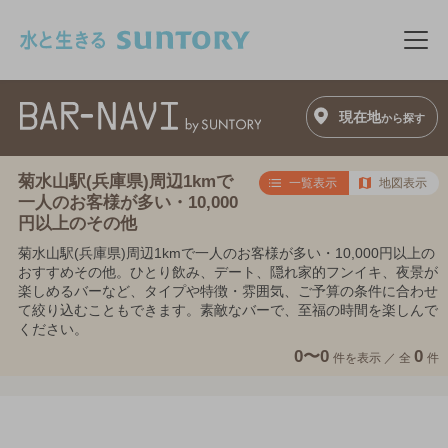
このページの本文へ移動
メニ
現在地
から探す
菊水山駅(兵庫県)周辺1kmで
一覧表示
地図表示
一人のお客様が多い・10,000
円以上のその他
菊水山駅(兵庫県)周辺1kmで一人のお客様が多い・10,000円以上の
おすすめその他。ひとり飲み、デート、隠れ家的フンイキ、夜景が
楽しめるバーなど、タイプや特徴・雰囲気、ご予算の条件に合わせ
て絞り込むこともできます。素敵なバーで、至福の時間を楽しんで
ください。
0〜0
0
件を表示 ／
全
件