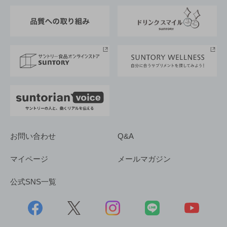
東京サントリーサンゴリアス
ESG情報ポータル
グループ企業一覧
サントリースポーツ
サステナビリティストーリーズ
事業所一覧
採用情報
お問い合わせ
Q&A
マイページ
メールマガジン
公式SNS一覧