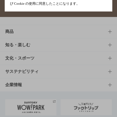
び Cookie の使用に同意したことになります。
サイトマップ
ご意見・ご感想
利用規約
商品
商品TOP
知る・楽しむ
商品一覧
知る・楽しむTOP
文化・スポーツ
商品発売情報
キャンペーン
文化・スポーツTOP
サステナビリティ
栄養成分一覧
工場見学
サントリーホール
サステナビリティTOP
企業情報
お料理・お酒レシピ
サントリー美術館
トップメッセージ
企業情報TOP
地域情報
サントリーサンバーズ大阪
サントリーが考えるサステナビリティ経営
企業概要