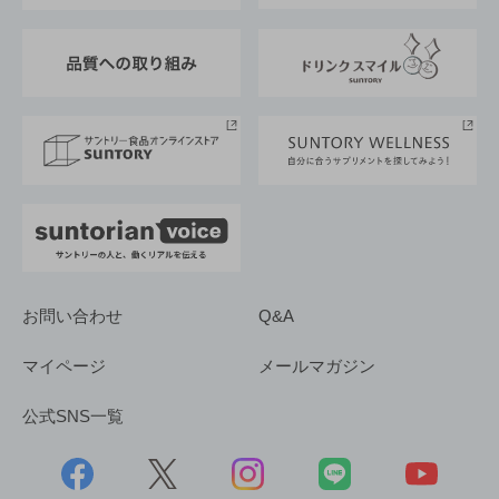
東京サントリーサンゴリアス
ESG情報ポータル
グループ企業一覧
サントリースポーツ
サステナビリティストーリーズ
事業所一覧
採用情報
お問い合わせ
Q&A
マイページ
メールマガジン
公式SNS一覧