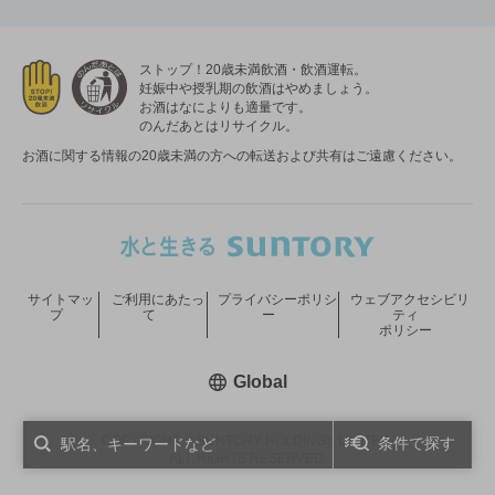
ストップ！20歳未満飲酒・飲酒運転。
妊娠中や授乳期の飲酒はやめましょう。
お酒はなによりも適量です。
のんだあとはリサイクル。
お酒に関する情報の20歳未満の方への転送および共有はご遠慮ください。
サイトマッ
ご利用にあたっ
プライバシーポリシ
ウェブアクセシビリ
プ
て
ー
ティ
ポリシー
新しいウィンドウで開く
Global
COPYRIGHT © SUNTORY HOLDINGS LIMITED.
条件で探す
ALL RIGHTS RESERVED.