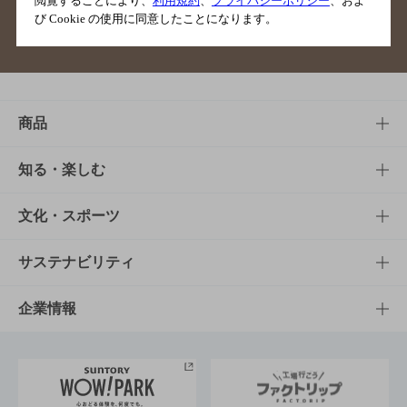
閲覧することにより、
利用規約
、
プライバシーポリシー
、およ
び Cookie の使用に同意したことになります。
サイトマップ
ご意見・ご感想
利用規約
商品
商品TOP
知る・楽しむ
商品一覧
知る・楽しむTOP
文化・スポーツ
商品発売情報
キャンペーン
文化・スポーツTOP
サステナビリティ
栄養成分一覧
工場見学
サントリーホール
サステナビリティTOP
企業情報
お料理・お酒レシピ
サントリー美術館
トップメッセージ
企業情報TOP
地域情報
サントリーサンバーズ大阪
サントリーが考えるサステナビリティ経営
企業概要