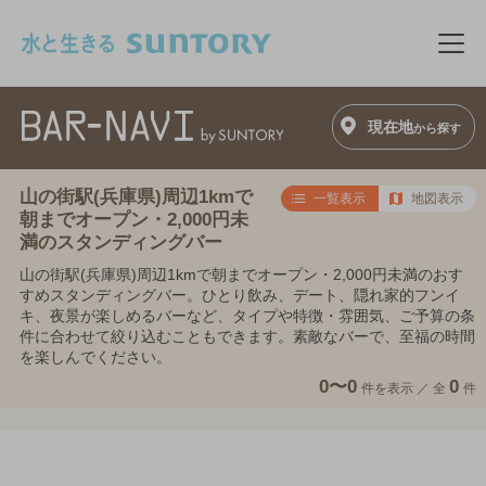
このページの本文へ移動
メニ
現在地
から探す
山の街駅(兵庫県)周辺1kmで
一覧表示
地図表示
朝までオープン・2,000円未
満のスタンディングバー
山の街駅(兵庫県)周辺1kmで朝までオープン・2,000円未満のおす
すめスタンディングバー。ひとり飲み、デート、隠れ家的フンイ
キ、夜景が楽しめるバーなど、タイプや特徴・雰囲気、ご予算の条
件に合わせて絞り込むこともできます。素敵なバーで、至福の時間
を楽しんでください。
0〜0
0
件を表示 ／
全
件