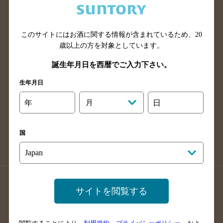
滋賀県のバー検索
和歌山県のバー検索
広島県のバー検索
岡山県のバー検索
このサイトにはお酒に関する情報が含まれているため、
20
山口県のバー検索
鳥取県のバー検索
歳以上の方を対象としています。
島根県のバー検索
徳島県のバー検索
誕生年月日を西暦でご入力下さい。
香川県のバー検索
愛媛県のバー検索
生年月日
高知県のバー検索
福岡県のバー検索
長崎県のバー検索
佐賀県のバー検索
年
月
日
大分県のバー検索
熊本県のバー検索
宮崎県のバー検索
鹿児島県のバー検索
国
沖縄県のバー検索
店舗登録方法のご案内
店舗情報更新方法のご案内
サイトを閲覧する
掲載店舗様ログイン