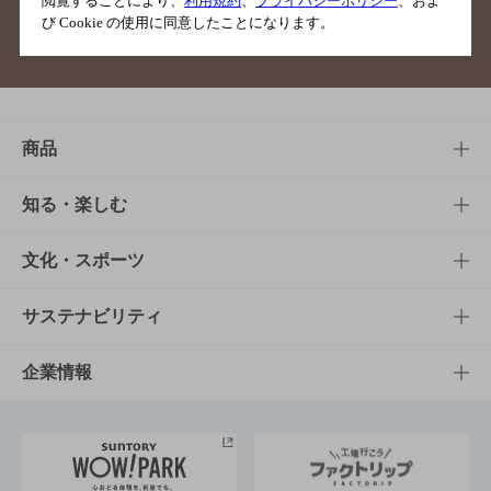
閲覧することにより、
利用規約
、
プライバシーポリシー
、およ
び Cookie の使用に同意したことになります。
サイトマップ
ご意見・ご感想
利用規約
商品
商品TOP
知る・楽しむ
商品一覧
知る・楽しむTOP
文化・スポーツ
商品発売情報
キャンペーン
文化・スポーツTOP
サステナビリティ
栄養成分一覧
工場見学
サントリーホール
サステナビリティTOP
企業情報
お料理・お酒レシピ
サントリー美術館
トップメッセージ
企業情報TOP
地域情報
サントリーサンバーズ大阪
サントリーが考えるサステナビリティ経営
企業概要