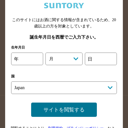
滋賀県のバー検索
和歌山県のバー検索
広島県のバー検索
岡山県のバー検索
このサイトにはお酒に関する情報が含まれているため、
20
山口県のバー検索
鳥取県のバー検索
歳以上の方を対象としています。
島根県のバー検索
徳島県のバー検索
誕生年月日を西暦でご入力下さい。
香川県のバー検索
愛媛県のバー検索
生年月日
高知県のバー検索
福岡県のバー検索
長崎県のバー検索
佐賀県のバー検索
年
月
日
大分県のバー検索
熊本県のバー検索
宮崎県のバー検索
鹿児島県のバー検索
国
沖縄県のバー検索
店舗登録方法のご案内
店舗情報更新方法のご案内
サイトを閲覧する
掲載店舗様ログイン