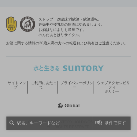
ストップ！20歳未満飲酒・飲酒運転。
妊娠中や授乳期の飲酒はやめましょう。
お酒はなによりも適量です。
のんだあとはリサイクル。
お酒に関する情報の20歳未満の方への転送および共有はご遠慮ください。
サイトマッ
ご利用にあたっ
プライバシーポリシ
ウェブアクセシビリ
プ
て
ー
ティ
ポリシー
新しいウィンドウで開く
Global
COPYRIGHT © SUNTORY HOLDINGS LIMITED.
条件で探す
ALL RIGHTS RESERVED.