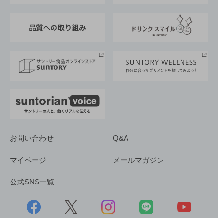
東京サントリーサンゴリアス
ESG情報ポータル
グループ企業一覧
サントリースポーツ
サステナビリティストーリーズ
事業所一覧
採用情報
お問い合わせ
Q&A
マイページ
メールマガジン
公式SNS一覧