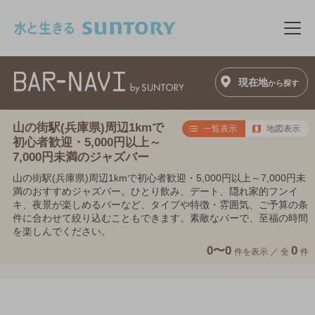
このページの本文へ移動
メニ
現在地
から探す
山の街駅(兵庫県)周辺1kmで
一覧表示
地図表示
初心者歓迎・5,000円以上～
7,000円未満のジャズバー
山の街駅(兵庫県)周辺1kmで初心者歓迎・5,000円以上～7,000円未
満のおすすめジャズバー。ひとり飲み、デート、隠れ家的フンイ
キ、夜景が楽しめるバーなど、タイプや特徴・雰囲気、ご予算の条
件に合わせて絞り込むこともできます。素敵なバーで、至福の時間
を楽しんでください。
0〜0
0
件を表示 ／
全
件