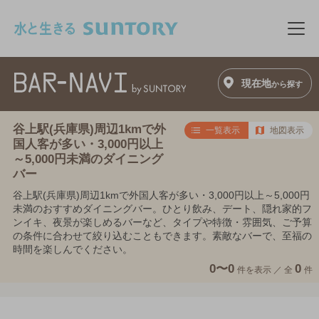
このページの本文へ移動
メニ
現在地
から探す
谷上駅(兵庫県)周辺1kmで外
一覧表示
地図表示
国人客が多い・3,000円以上
～5,000円未満のダイニング
バー
谷上駅(兵庫県)周辺1kmで外国人客が多い・3,000円以上～5,000円
未満のおすすめダイニングバー。ひとり飲み、デート、隠れ家的フ
ンイキ、夜景が楽しめるバーなど、タイプや特徴・雰囲気、ご予算
の条件に合わせて絞り込むこともできます。素敵なバーで、至福の
時間を楽しんでください。
0〜0
0
件を表示 ／
全
件