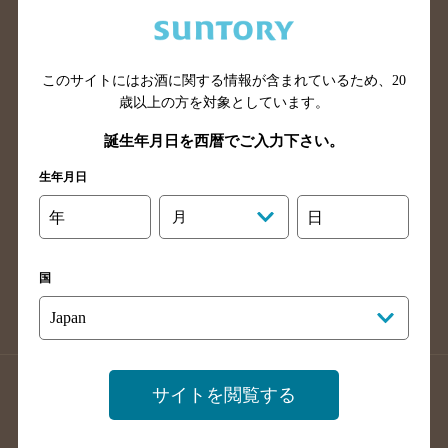
兵庫県のバー検索
奈良県のバー検索
滋賀県のバー検索
和歌山県のバー検索
広島県のバー検索
岡山県のバー検索
このサイトにはお酒に関する情報が含まれているため、
20
山口県のバー検索
鳥取県のバー検索
歳以上の方を対象としています。
島根県のバー検索
徳島県のバー検索
誕生年月日を西暦でご入力下さい。
香川県のバー検索
愛媛県のバー検索
生年月日
高知県のバー検索
福岡県のバー検索
年
月
日
長崎県のバー検索
佐賀県のバー検索
大分県のバー検索
熊本県のバー検索
国
宮崎県のバー検索
鹿児島県のバー検索
沖縄県のバー検索
店舗登録方法のご案内
店舗情報更新方法のご案内
サイトを閲覧する
掲載店舗様ログイン