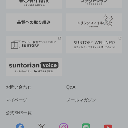
地域情報
サントリーサンバーズ大阪
サントリーが考えるサステナビリティ経営
企業概要
東京サントリーサンゴリアス
ESG情報ポータル
グループ企業一覧
サントリースポーツ
サステナビリティストーリーズ
事業所一覧
採用情報
お問い合わせ
Q&A
マイページ
メールマガジン
公式SNS一覧