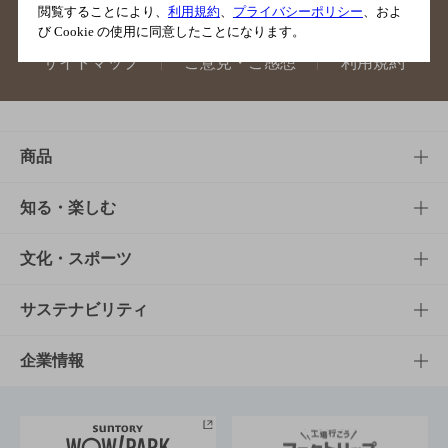
閲覧することにより、
利用規約
、
プライバシーポリシー
、およ
び Cookie の使用に同意したことになります。
サイトマップ
ご意見・ご感想
利用規約
商品
商品TOP
知る・楽しむ
商品一覧
知る・楽しむTOP
文化・スポーツ
商品発売情報
キャンペーン
文化・スポーツTOP
サステナビリティ
栄養成分一覧
工場見学
サントリーホール
サステナビリティTOP
企業情報
お料理・お酒レシピ
サントリー美術館
トップメッセージ
企業情報TOP