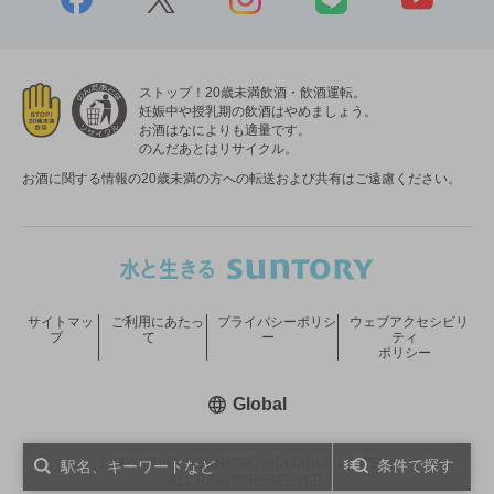
ストップ！20歳未満飲酒・飲酒運転。
妊娠中や授乳期の飲酒はやめましょう。
お酒はなによりも適量です。
のんだあとはリサイクル。
お酒に関する情報の20歳未満の方への転送および共有はご遠慮ください。
サイトマッ
ご利用にあたっ
プライバシーポリシ
ウェブアクセシビリ
プ
て
ー
ティ
ポリシー
新しいウィンドウで開く
Global
COPYRIGHT © SUNTORY HOLDINGS LIMITED.
条件で探す
ALL RIGHTS RESERVED.