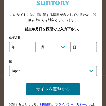
滋賀県のバー検索
和歌山県のバー検索
広島県のバー検索
岡山県のバー検索
山口県のバー検索
鳥取県のバー検索
このサイトにはお酒に関する情報が含まれているため、
20
歳以上の方を対象としています。
島根県のバー検索
徳島県のバー検索
誕生年月日を西暦でご入力下さい。
香川県のバー検索
愛媛県のバー検索
高知県のバー検索
福岡県のバー検索
生年月日
長崎県のバー検索
佐賀県のバー検索
年
月
日
大分県のバー検索
熊本県のバー検索
宮崎県のバー検索
鹿児島県のバー検索
国
沖縄県のバー検索
店舗登録方法のご案内
店舗情報更新方法のご案内
サイトを閲覧する
掲載店舗様ログイン
閲覧することにより、
利用規約
、
プライバシーポリシー
、およ