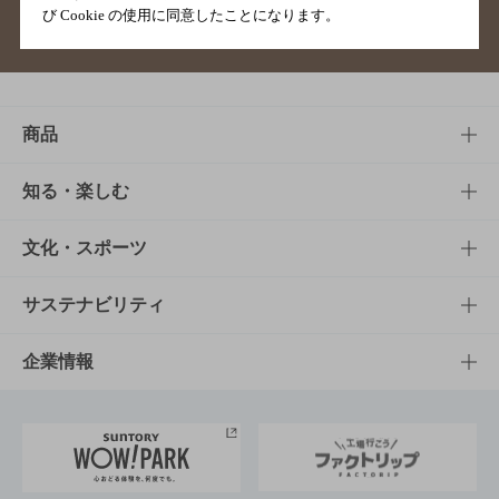
び Cookie の使用に同意したことになります。
サイトマップ
ご意見・ご感想
利用規約
商品
商品TOP
知る・楽しむ
商品一覧
知る・楽しむTOP
文化・スポーツ
商品発売情報
キャンペーン
文化・スポーツTOP
サステナビリティ
栄養成分一覧
工場見学
サントリーホール
サステナビリティTOP
企業情報
お料理・お酒レシピ
サントリー美術館
トップメッセージ
企業情報TOP
地域情報
サントリーサンバーズ大阪
サントリーが考えるサステナビリティ経営
企業概要