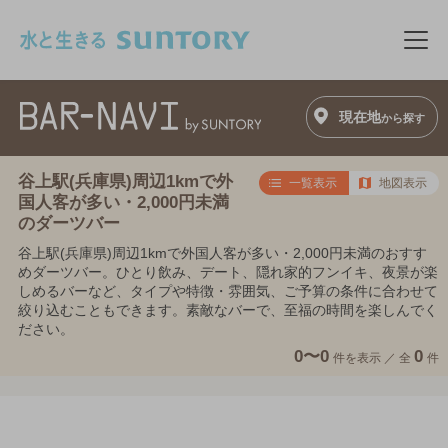
このページの本文へ移動
メニ
現在地
から探す
谷上駅(兵庫県)周辺1kmで外
一覧表示
地図表示
国人客が多い・2,000円未満
のダーツバー
谷上駅(兵庫県)周辺1kmで外国人客が多い・2,000円未満のおすす
めダーツバー。ひとり飲み、デート、隠れ家的フンイキ、夜景が楽
しめるバーなど、タイプや特徴・雰囲気、ご予算の条件に合わせて
絞り込むこともできます。素敵なバーで、至福の時間を楽しんでく
ださい。
0〜0
0
件を表示 ／
全
件