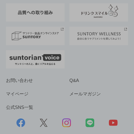
東京サントリーサンゴリアス
ESG情報ポータル
グループ企業一覧
サントリースポーツ
サステナビリティストーリーズ
事業所一覧
採用情報
お問い合わせ
Q&A
マイページ
メールマガジン
公式SNS一覧