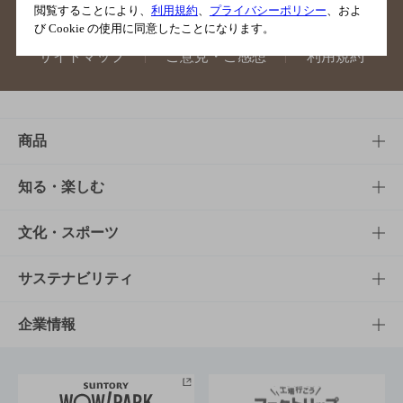
閲覧することにより、
利用規約
、
プライバシーポリシー
、およ
び Cookie の使用に同意したことになります。
サイトマップ
ご意見・ご感想
利用規約
商品
商品TOP
知る・楽しむ
商品一覧
知る・楽しむTOP
文化・スポーツ
商品発売情報
キャンペーン
文化・スポーツTOP
サステナビリティ
栄養成分一覧
工場見学
サントリーホール
サステナビリティTOP
企業情報
お料理・お酒レシピ
サントリー美術館
トップメッセージ
企業情報TOP