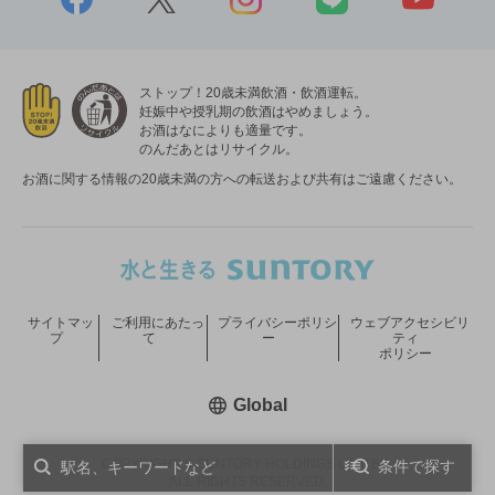
ストップ！20歳未満飲酒・飲酒運転。
妊娠中や授乳期の飲酒はやめましょう。
お酒はなによりも適量です。
のんだあとはリサイクル。
お酒に関する情報の20歳未満の方への転送および共有はご遠慮ください。
サイトマッ
ご利用にあたっ
プライバシーポリシ
ウェブアクセシビリ
プ
て
ー
ティ
ポリシー
新しいウィンドウで開く
Global
COPYRIGHT © SUNTORY HOLDINGS LIMITED.
条件で探す
ALL RIGHTS RESERVED.