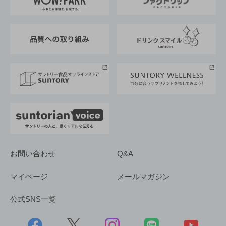
地域情報
サントリーサンバーズ大阪
サントリーが考えるサステナビリティ経営
企業概要
東京サントリーサンゴリアス
ESG情報ポータル
グループ企業一覧
サントリースポーツ
サステナビリティストーリーズ
事業所一覧
採用情報
お問い合わせ
Q&A
マイページ
メールマガジン
公式SNS一覧