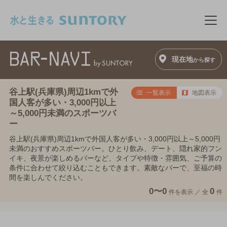
このページの本文へ移動
メニ
現在地
から探す
谷上駅(兵庫県)周辺1kmで外
一覧表示
地図表示
国人客が多い・3,000円以上
～5,000円未満のスポーツバ
ー
谷上駅(兵庫県)周辺1kmで外国人客が多い・3,000円以上～5,000円
未満のおすすめスポーツバー。ひとり飲み、デート、隠れ家的フン
イキ、夜景が楽しめるバーなど、タイプや特徴・雰囲気、ご予算の
条件に合わせて絞り込むこともできます。素敵なバーで、至福の時
間を楽しんでください。
0〜0
0
件を表示 ／
全
件