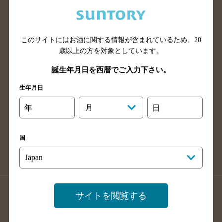
兵庫県のバー検索
奈良県のバー検索
滋賀県のバー検索
和歌山県のバー検索
広島県のバー検索
岡山県のバー検索
このサイトにはお酒に関する情報が含まれているため、
20
山口県のバー検索
鳥取県のバー検索
歳以上の方を対象としています。
島根県のバー検索
徳島県のバー検索
誕生年月日を西暦でご入力下さい。
香川県のバー検索
愛媛県のバー検索
生年月日
高知県のバー検索
福岡県のバー検索
年
月
日
長崎県のバー検索
佐賀県のバー検索
大分県のバー検索
熊本県のバー検索
国
宮崎県のバー検索
鹿児島県のバー検索
沖縄県のバー検索
店舗登録方法のご案内
店舗情報更新方法のご案内
サイトを閲覧する
掲載店舗様ログイン