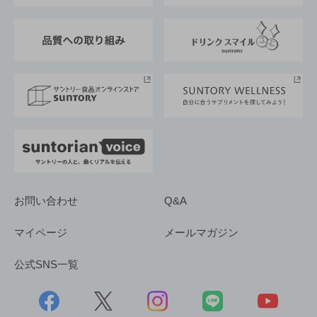
東京サントリーサンゴリアス
ESG情報ポータル
グループ企業一覧
サントリースポーツ
サステナビリティストーリーズ
事業所一覧
採用情報
お問い合わせ
Q&A
マイページ
メールマガジン
公式SNS一覧