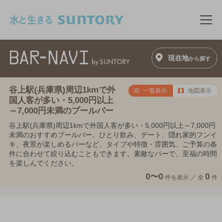
このページの本文へ移動
メニ
現在地
から探す
谷上駅(兵庫県)周辺1kmで外
一覧表示
地図表示
国人客が多い・5,000円以上
～7,000円未満のプールバー
谷上駅(兵庫県)周辺1kmで外国人客が多い・5,000円以上～7,000円
未満のおすすめプールバー。ひとり飲み、デート、隠れ家的フンイ
キ、夜景が楽しめるバーなど、タイプや特徴・雰囲気、ご予算の条
件に合わせて絞り込むこともできます。素敵なバーで、至福の時間
を楽しんでください。
0〜0
0
件を表示 ／
全
件