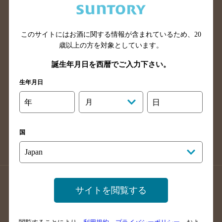
滋賀県のバー検索
和歌山県のバー検索
広島県のバー検索
岡山県のバー検索
このサイトにはお酒に関する情報が含まれているため、
20
山口県のバー検索
鳥取県のバー検索
歳以上の方を対象としています。
島根県のバー検索
徳島県のバー検索
誕生年月日を西暦でご入力下さい。
香川県のバー検索
愛媛県のバー検索
生年月日
高知県のバー検索
福岡県のバー検索
長崎県のバー検索
佐賀県のバー検索
年
月
日
大分県のバー検索
熊本県のバー検索
宮崎県のバー検索
鹿児島県のバー検索
国
沖縄県のバー検索
店舗登録方法のご案内
店舗情報更新方法のご案内
サイトを閲覧する
掲載店舗様ログイン