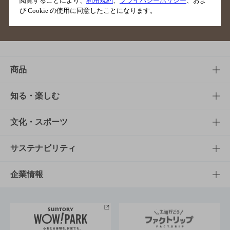
閲覧することにより、
利用規約
、
プライバシーポリシー
、およ
び Cookie の使用に同意したことになります。
サイトマップ
ご意見・ご感想
利用規約
商品
商品TOP
知る・楽しむ
商品一覧
知る・楽しむTOP
文化・スポーツ
商品発売情報
キャンペーン
文化・スポーツTOP
サステナビリティ
栄養成分一覧
工場見学
サントリーホール
サステナビリティTOP
企業情報
お料理・お酒レシピ
サントリー美術館
トップメッセージ
企業情報TOP
地域情報
サントリーサンバーズ大阪
サントリーが考えるサステナビリティ経営
企業概要