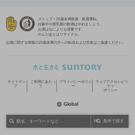
ストップ！20歳未満飲酒・飲酒運転。
妊娠中や授乳期の飲酒はやめましょう。
お酒はなによりも適量です。
のんだあとはリサイクル。
お酒に関する情報の20歳未満の方への転送および共有はご遠慮ください。
サイトマッ
ご利用にあたっ
プライバシーポリシ
ウェブアクセシビリ
プ
て
ー
ティ
ポリシー
新しいウィンドウで開く
Global
COPYRIGHT © SUNTORY HOLDINGS LIMITED.
条件で探す
ALL RIGHTS RESERVED.