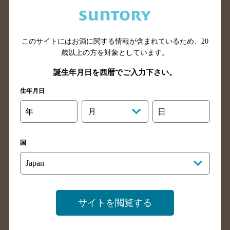
兵庫県のバー検索
奈良県のバー検索
滋賀県のバー検索
和歌山県のバー検索
広島県のバー検索
岡山県のバー検索
このサイトにはお酒に関する情報が含まれているため、
20
山口県のバー検索
鳥取県のバー検索
歳以上の方を対象としています。
島根県のバー検索
徳島県のバー検索
誕生年月日を西暦でご入力下さい。
香川県のバー検索
愛媛県のバー検索
生年月日
高知県のバー検索
福岡県のバー検索
年
月
日
長崎県のバー検索
佐賀県のバー検索
大分県のバー検索
熊本県のバー検索
国
宮崎県のバー検索
鹿児島県のバー検索
沖縄県のバー検索
店舗登録方法のご案内
店舗情報更新方法のご案内
サイトを閲覧する
掲載店舗様ログイン