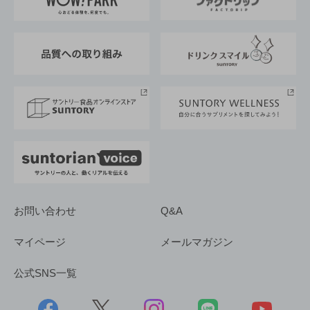
地域情報
サントリーサンバーズ大阪
サントリーが考えるサステナビリティ経営
企業概要
東京サントリーサンゴリアス
ESG情報ポータル
グループ企業一覧
サントリースポーツ
サステナビリティストーリーズ
事業所一覧
採用情報
お問い合わせ
Q&A
マイページ
メールマガジン
公式SNS一覧