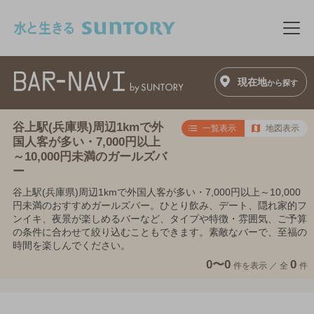
このページの本文へ移動
メニ
現在地
から探す
谷上駅(兵庫県)周辺1kmで外
一覧表示
地図表示
国人客が多い・7,000円以上
～10,000円未満のガールズバ
ー
谷上駅(兵庫県)周辺1kmで外国人客が多い・7,000円以上～10,000
円未満のおすすめガールズバー。ひとり飲み、デート、隠れ家的フ
ンイキ、夜景が楽しめるバーなど、タイプや特徴・雰囲気、ご予算
の条件に合わせて絞り込むこともできます。素敵なバーで、至福の
時間を楽しんでください。
0〜0
0
件を表示 ／
全
件