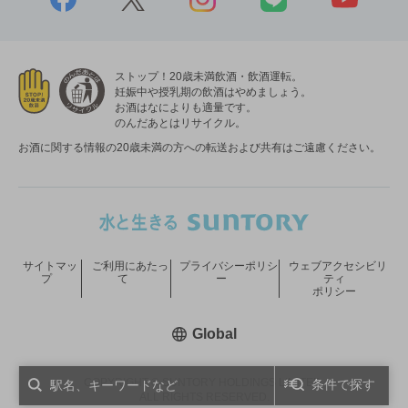
ストップ！20歳未満飲酒・飲酒運転。
妊娠中や授乳期の飲酒はやめましょう。
お酒はなによりも適量です。
のんだあとはリサイクル。
お酒に関する情報の20歳未満の方への転送および共有はご遠慮ください。
サイトマッ
ご利用にあたっ
プライバシーポリシ
ウェブアクセシビリ
プ
て
ー
ティ
ポリシー
新しいウィンドウで開く
Global
COPYRIGHT © SUNTORY HOLDINGS LIMITED.
条件で探す
ALL RIGHTS RESERVED.