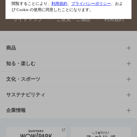
閲覧することにより、
利用規約
、
プライバシーポリシー
、およ
び Cookie の使用に同意したことになります。
サイトマップ
ご意見・ご感想
利用規約
商品
商品TOP
知る・楽しむ
商品一覧
知る・楽しむTOP
文化・スポーツ
商品発売情報
キャンペーン
文化・スポーツTOP
サステナビリティ
栄養成分一覧
工場見学
サントリーホール
サステナビリティTOP
企業情報
お料理・お酒レシピ
サントリー美術館
トップメッセージ
企業情報TOP