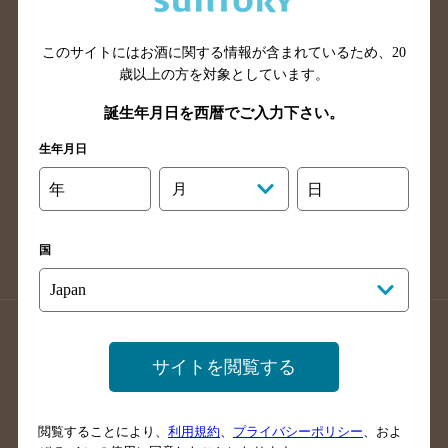
広島県のバー検索
岡山県のバー検索
山口県のバー検索
鳥取県のバー検索
このサイトにはお酒に関する情報が含まれているため、
20
島根県のバー検索
徳島県のバー検索
歳以上の方を対象としています。
香川県のバー検索
愛媛県のバー検索
誕生年月日を西暦でご入力下さい。
高知県のバー検索
福岡県のバー検索
生年月日
長崎県のバー検索
佐賀県のバー検索
年
月
日
大分県のバー検索
熊本県のバー検索
宮崎県のバー検索
鹿児島県のバー検索
国
沖縄県のバー検索
店舗登録方法のご案内
店舗情報更新方法のご案内
サイトを閲覧する
掲載店舗様ログイン
閲覧することにより、
利用規約
、
プライバシーポリシー
、およ