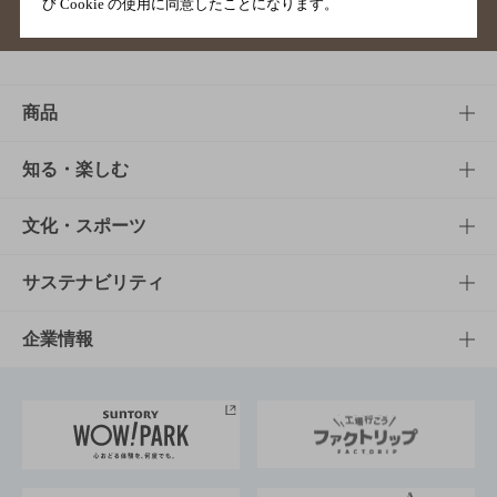
び Cookie の使用に同意したことになります。
サイトマップ
ご意見・ご感想
利用規約
商品
商品TOP
知る・楽しむ
商品一覧
知る・楽しむTOP
文化・スポーツ
商品発売情報
キャンペーン
文化・スポーツTOP
サステナビリティ
栄養成分一覧
工場見学
サントリーホール
サステナビリティTOP
企業情報
お料理・お酒レシピ
サントリー美術館
トップメッセージ
企業情報TOP
地域情報
サントリーサンバーズ大阪
サントリーが考えるサステナビリティ経営
企業概要