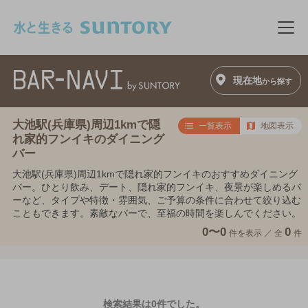
このページの本文へ移動
メニ
現在地
から探す
大池駅(兵庫県)周辺1kmで隠
一覧表示
地図表示
れ家的フンイキのダイニング
バー
大池駅(兵庫県)周辺1kmで隠れ家的フンイキのおすすめダイニング
バー。ひとり飲み、デート、隠れ家的フンイキ、夜景が楽しめるバ
ーなど、タイプや特徴・雰囲気、ご予算の条件に合わせて絞り込む
こともできます。素敵なバーで、至福の時間を楽しんでください。
0〜0
0
件を表示 ／
全
件
検索結果は0件でした。