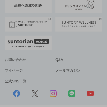
東京サントリーサンゴリアス
ESG情報ポータル
グループ企業一覧
サントリースポーツ
サステナビリティストーリーズ
事業所一覧
採用情報
お問い合わせ
Q&A
マイページ
メールマガジン
公式SNS一覧