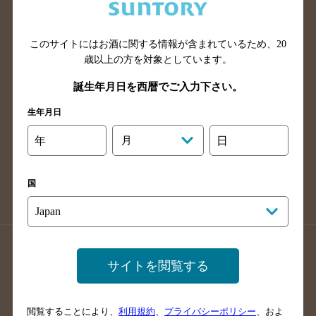
滋賀県のバー検索
和歌山県のバー検索
広島県のバー検索
岡山県のバー検索
山口県のバー検索
鳥取県のバー検索
このサイトにはお酒に関する情報が含まれているため、
20
歳以上の方を対象としています。
島根県のバー検索
徳島県のバー検索
誕生年月日を西暦でご入力下さい。
香川県のバー検索
愛媛県のバー検索
高知県のバー検索
福岡県のバー検索
生年月日
長崎県のバー検索
佐賀県のバー検索
年
月
日
大分県のバー検索
熊本県のバー検索
宮崎県のバー検索
鹿児島県のバー検索
国
沖縄県のバー検索
店舗登録方法のご案内
店舗情報更新方法のご案内
サイトを閲覧する
掲載店舗様ログイン
閲覧することにより、
利用規約
、
プライバシーポリシー
、およ