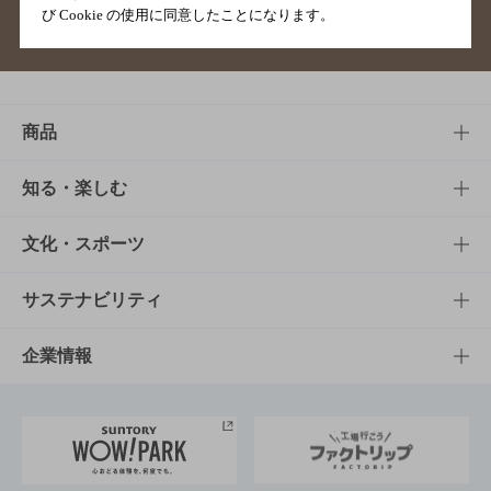
び Cookie の使用に同意したことになります。
サイトマップ
ご意見・ご感想
利用規約
商品
商品TOP
知る・楽しむ
商品一覧
知る・楽しむTOP
文化・スポーツ
商品発売情報
キャンペーン
文化・スポーツTOP
サステナビリティ
栄養成分一覧
工場見学
サントリーホール
サステナビリティTOP
企業情報
お料理・お酒レシピ
サントリー美術館
トップメッセージ
企業情報TOP
地域情報
サントリーサンバーズ大阪
サントリーが考えるサステナビリティ経営
企業概要