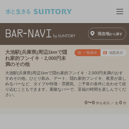
このページの本文へ移動
メニ
現在地
から探す
大池駅(兵庫県)周辺1kmで隠
一覧表示
地図表示
れ家的フンイキ・2,000円未
満のその他
大池駅(兵庫県)周辺1kmで隠れ家的フンイキ・2,000円未満のおす
すめその他。ひとり飲み、デート、隠れ家的フンイキ、夜景が楽し
めるバーなど、タイプや特徴・雰囲気、ご予算の条件に合わせて絞
り込むこともできます。素敵なバーで、至福の時間を楽しんでくだ
さい。
0〜0
0
件を表示 ／
全
件