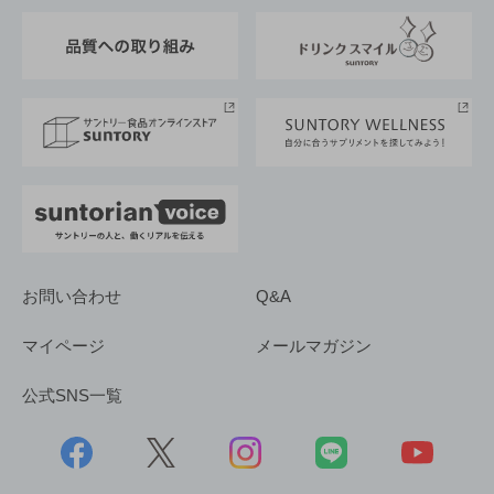
東京サントリーサンゴリアス
ESG情報ポータル
グループ企業一覧
サントリースポーツ
サステナビリティストーリーズ
事業所一覧
採用情報
お問い合わせ
Q&A
マイページ
メールマガジン
公式SNS一覧