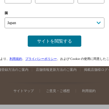
手県のバー検索
宮城県のバー検索
秋田県のバー検索
山形
国
馬県のバー検索
山梨県のバー検索
長野県のバー検索
新潟
埼玉県のバー検索
愛知県のバー検索
静岡県のバー検索
三
井県のバー検索
大阪府のバー検索
京都府のバー検索
兵庫
広島県のバー検索
岡山県のバー検索
山口県のバー検索
鳥
サイトを閲覧する
媛県のバー検索
高知県のバー検索
福岡県のバー検索
長崎
崎県のバー検索
鹿児島県のバー検索
沖縄県のバー検索
より、
利用規約
、
プライバシーポリシー
、および Cookie の使用に同意し
舗登録方法のご案内
店舗情報更新方法のご案内
掲載店舗様ログ
サイトマップ
ご意見・ご感想
利用規約