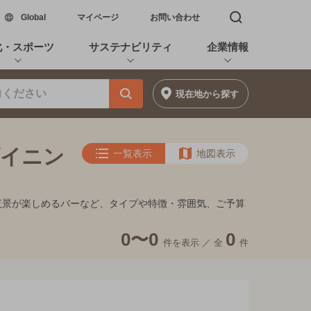
新しいウィンドウで開く
Global
マイページ
お問い合わせ
検索窓を開く
化・スポーツ
サステナビリティ
企業情報
現在地
から探す
ダイニン
一覧表示
地図表示
キ、夜景が楽しめるバーなど、タイプや特徴・雰囲気、ご予算
0〜0
0
件を表示 ／
全
件