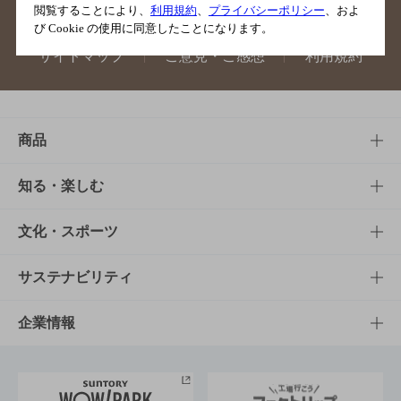
閲覧することにより、
利用規約
、
プライバシーポリシー
、およ
び Cookie の使用に同意したことになります。
サイトマップ
ご意見・ご感想
利用規約
商品
商品TOP
知る・楽しむ
商品一覧
知る・楽しむTOP
文化・スポーツ
商品発売情報
キャンペーン
文化・スポーツTOP
サステナビリティ
栄養成分一覧
工場見学
サントリーホール
サステナビリティTOP
企業情報
お料理・お酒レシピ
サントリー美術館
トップメッセージ
企業情報TOP