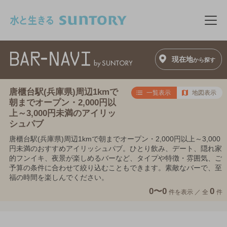
このページの本文へ移動
メニ
現在地
から探す
唐櫃台駅(兵庫県)周辺1kmで
一覧表示
地図表示
朝までオープン・2,000円以
上～3,000円未満のアイリッ
シュパブ
唐櫃台駅(兵庫県)周辺1kmで朝までオープン・2,000円以上～3,000
円未満のおすすめアイリッシュパブ。ひとり飲み、デート、隠れ家
的フンイキ、夜景が楽しめるバーなど、タイプや特徴・雰囲気、ご
予算の条件に合わせて絞り込むこともできます。素敵なバーで、至
福の時間を楽しんでください。
0〜0
0
件を表示 ／
全
件