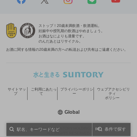
ストップ！20歳未満飲酒・飲酒運転。
妊娠中や授乳期の飲酒はやめましょう。
お酒はなによりも適量です。
のんだあとはリサイクル。
お酒に関する情報の20歳未満の方への転送および共有はご遠慮ください。
サイトマッ
ご利用にあたっ
プライバシーポリシ
ウェブアクセシビリ
プ
て
ー
ティ
ポリシー
新しいウィンドウで開く
Global
COPYRIGHT © SUNTORY HOLDINGS LIMITED.
条件で探す
ALL RIGHTS RESERVED.