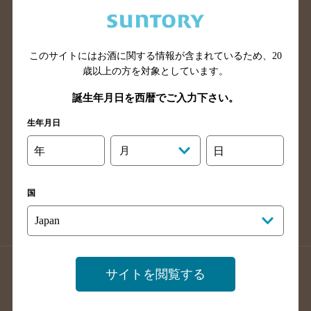
兵庫県のバー検索
奈良県のバー検索
滋賀県のバー検索
和歌山県のバー検索
広島県のバー検索
岡山県のバー検索
このサイトにはお酒に関する情報が含まれているため、
20
山口県のバー検索
鳥取県のバー検索
歳以上の方を対象としています。
島根県のバー検索
徳島県のバー検索
誕生年月日を西暦でご入力下さい。
香川県のバー検索
愛媛県のバー検索
生年月日
高知県のバー検索
福岡県のバー検索
年
月
日
長崎県のバー検索
佐賀県のバー検索
大分県のバー検索
熊本県のバー検索
国
宮崎県のバー検索
鹿児島県のバー検索
沖縄県のバー検索
店舗登録方法のご案内
店舗情報更新方法のご案内
サイトを閲覧する
掲載店舗様ログイン