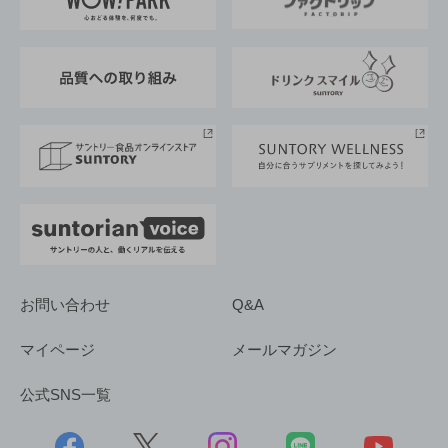
地域情報
サントリーサンバーズ大阪
サントリーが考えるサステナビリティ経営
企業概要
東京サントリーサンゴリアス
ESG情報ポータル
グループ企業一覧
サントリースポーツ
サステナビリティストーリーズ
事業所一覧
採用情報
お問い合わせ
Q&A
マイページ
メールマガジン
公式SNS一覧