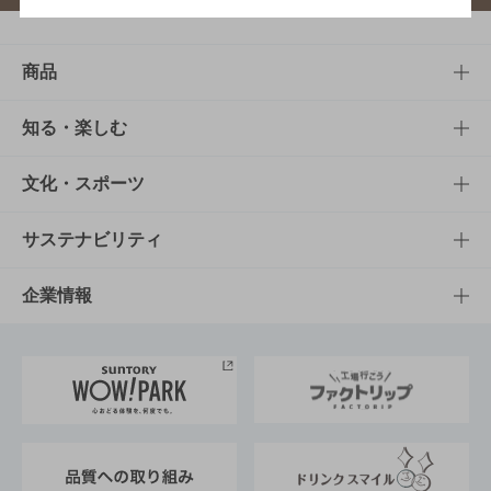
商品
商品TOP
知る・楽しむ
商品一覧
知る・楽しむTOP
文化・スポーツ
商品発売情報
キャンペーン
文化・スポーツTOP
サステナビリティ
栄養成分一覧
工場見学
サントリーホール
サステナビリティTOP
企業情報
お料理・お酒レシピ
サントリー美術館
トップメッセージ
企業情報TOP
地域情報
サントリーサンバーズ大阪
サントリーが考えるサステナビリティ経営
企業概要
東京サントリーサンゴリアス
ESG情報ポータル
グループ企業一覧