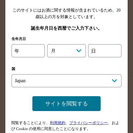
山口県のバー検索
鳥取県のバー検索
このサイトにはお酒に関する情報が含まれているため、
20
島根県のバー検索
徳島県のバー検索
歳以上の方を対象としています。
香川県のバー検索
愛媛県のバー検索
誕生年月日を西暦でご入力下さい。
高知県のバー検索
福岡県のバー検索
長崎県のバー検索
佐賀県のバー検索
生年月日
大分県のバー検索
熊本県のバー検索
年
月
日
宮崎県のバー検索
鹿児島県のバー検索
沖縄県のバー検索
国
店舗登録方法のご案内
店舗情報更新方法のご案内
掲載店舗様ログイン
サイトを閲覧する
閲覧することにより、
利用規約
、
プライバシーポリシー
、およ
サイトマップ
ご意見・ご感想
利用規約
び Cookie の使用に同意したことになります。