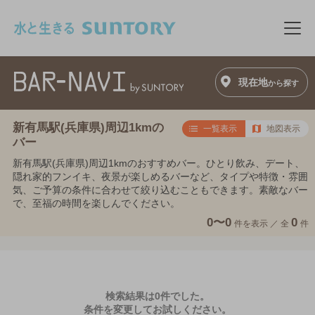
このページの本文へ移動
メニ
現在地
から探す
新有馬駅(兵庫県)周辺1kmの
一覧表示
地図表示
バー
新有馬駅(兵庫県)周辺1kmのおすすめバー。ひとり飲み、デート、
隠れ家的フンイキ、夜景が楽しめるバーなど、タイプや特徴・雰囲
気、ご予算の条件に合わせて絞り込むこともできます。素敵なバー
で、至福の時間を楽しんでください。
0〜0
0
件を表示 ／
全
件
検索結果は0件でした。
条件を変更してお試しください。