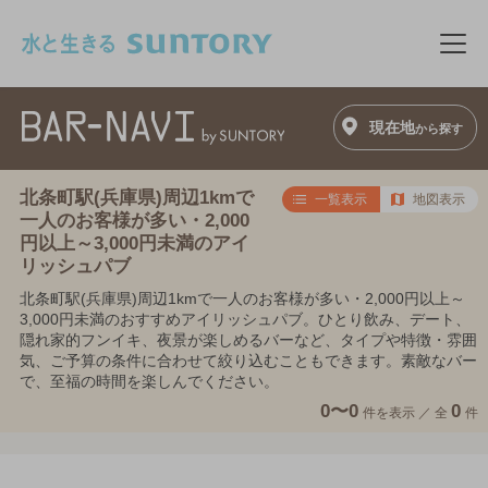
このページの本文へ移動
メニ
現在地
から探す
北条町駅(兵庫県)周辺1kmで
一覧表示
地図表示
一人のお客様が多い・2,000
円以上～3,000円未満のアイ
リッシュパブ
北条町駅(兵庫県)周辺1kmで一人のお客様が多い・2,000円以上～
3,000円未満のおすすめアイリッシュパブ。ひとり飲み、デート、
隠れ家的フンイキ、夜景が楽しめるバーなど、タイプや特徴・雰囲
気、ご予算の条件に合わせて絞り込むこともできます。素敵なバー
で、至福の時間を楽しんでください。
0〜0
0
件を表示 ／
全
件