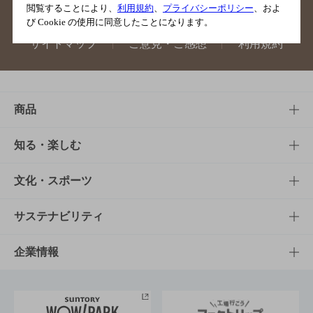
閲覧することにより、
利用規約
、
プライバシーポリシー
、およ
び Cookie の使用に同意したことになります。
サイトマップ
ご意見・ご感想
利用規約
商品
商品TOP
知る・楽しむ
商品一覧
知る・楽しむTOP
文化・スポーツ
商品発売情報
キャンペーン
文化・スポーツTOP
サステナビリティ
栄養成分一覧
工場見学
サントリーホール
サステナビリティTOP
企業情報
お料理・お酒レシピ
サントリー美術館
トップメッセージ
企業情報TOP