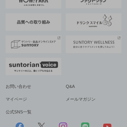
地域情報
サントリーサンバーズ大阪
サントリーが考えるサステナビリティ経営
企業概要
東京サントリーサンゴリアス
ESG情報ポータル
グループ企業一覧
サントリースポーツ
サステナビリティストーリーズ
事業所一覧
採用情報
お問い合わせ
Q&A
マイページ
メールマガジン
公式SNS一覧