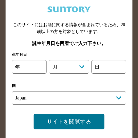
兵庫県のバー検索
奈良県のバー検索
滋賀県のバー検索
和歌山県のバー検索
広島県のバー検索
岡山県のバー検索
このサイトにはお酒に関する情報が含まれているため、
20
山口県のバー検索
鳥取県のバー検索
歳以上の方を対象としています。
島根県のバー検索
徳島県のバー検索
誕生年月日を西暦でご入力下さい。
香川県のバー検索
愛媛県のバー検索
生年月日
高知県のバー検索
福岡県のバー検索
年
月
日
長崎県のバー検索
佐賀県のバー検索
大分県のバー検索
熊本県のバー検索
国
宮崎県のバー検索
鹿児島県のバー検索
沖縄県のバー検索
店舗登録方法のご案内
店舗情報更新方法のご案内
サイトを閲覧する
掲載店舗様ログイン