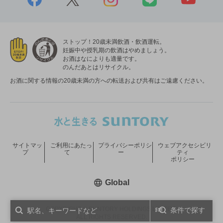
ストップ！20歳未満飲酒・飲酒運転。
妊娠中や授乳期の飲酒はやめましょう。
お酒はなによりも適量です。
のんだあとはリサイクル。
お酒に関する情報の20歳未満の方への転送および共有はご遠慮ください。
サイトマッ
ご利用にあたっ
プライバシーポリシ
ウェブアクセシビリ
プ
て
ー
ティ
ポリシー
新しいウィンドウで開く
Global
COPYRIGHT © SUNTORY HOLDINGS LIMITED.
条件で探す
ALL RIGHTS RESERVED.