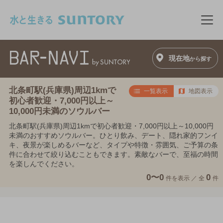
このページの本文へ移動
メニ
現在地
から探す
北条町駅(兵庫県)周辺1kmで
一覧表示
地図表示
初心者歓迎・7,000円以上～
10,000円未満のソウルバー
北条町駅(兵庫県)周辺1kmで初心者歓迎・7,000円以上～10,000円
未満のおすすめソウルバー。ひとり飲み、デート、隠れ家的フンイ
キ、夜景が楽しめるバーなど、タイプや特徴・雰囲気、ご予算の条
件に合わせて絞り込むこともできます。素敵なバーで、至福の時間
を楽しんでください。
0〜0
0
件を表示 ／
全
件