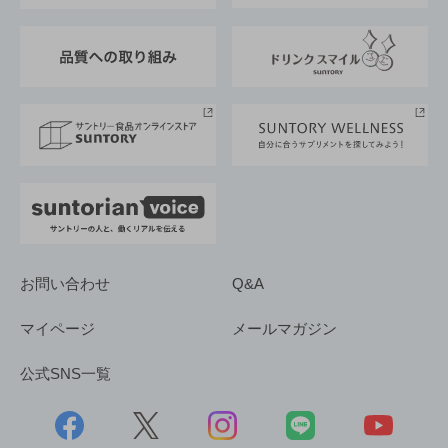
東京サントリーサンゴリアス
ESG情報ポータル
グループ企業一覧
サントリースポーツ
サステナビリティストーリーズ
事業所一覧
採用情報
お問い合わせ
Q&A
マイページ
メールマガジン
公式SNS一覧