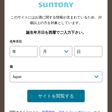
滋賀県のバー検索
和歌山県のバー検索
広島県のバー検索
岡山県のバー検索
このサイトにはお酒に関する情報が含まれているため、
20
山口県のバー検索
鳥取県のバー検索
歳以上の方を対象としています。
島根県のバー検索
徳島県のバー検索
誕生年月日を西暦でご入力下さい。
香川県のバー検索
愛媛県のバー検索
生年月日
高知県のバー検索
福岡県のバー検索
長崎県のバー検索
佐賀県のバー検索
年
月
日
大分県のバー検索
熊本県のバー検索
宮崎県のバー検索
鹿児島県のバー検索
国
沖縄県のバー検索
店舗登録方法のご案内
店舗情報更新方法のご案内
サイトを閲覧する
掲載店舗様ログイン