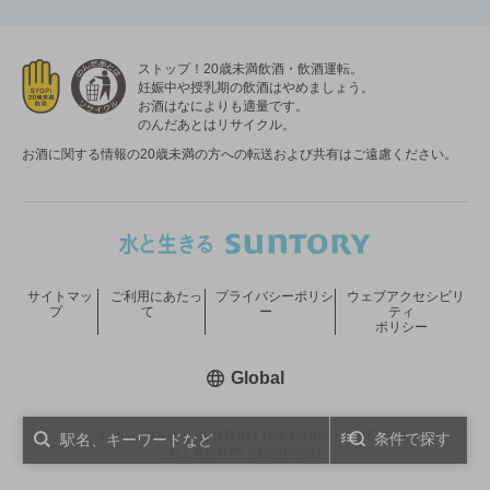
ストップ！20歳未満飲酒・飲酒運転。
妊娠中や授乳期の飲酒はやめましょう。
お酒はなによりも適量です。
のんだあとはリサイクル。
お酒に関する情報の20歳未満の方への転送および共有はご遠慮ください。
サイトマッ
ご利用にあたっ
プライバシーポリシ
ウェブアクセシビリ
プ
て
ー
ティ
ポリシー
新しいウィンドウで開く
Global
COPYRIGHT © SUNTORY HOLDINGS LIMITED.
条件で探す
ALL RIGHTS RESERVED.