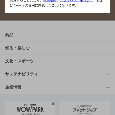
閲覧することにより、
利用規約
、
プライバシーポリシー
、およ
び Cookie の使用に同意したことになります。
サイトマップ
ご意見・ご感想
利用規約
商品
商品TOP
知る・楽しむ
商品一覧
知る・楽しむTOP
文化・スポーツ
商品発売情報
キャンペーン
文化・スポーツTOP
サステナビリティ
栄養成分一覧
工場見学
サントリーホール
サステナビリティTOP
企業情報
お料理・お酒レシピ
サントリー美術館
トップメッセージ
企業情報TOP
地域情報
サントリーサンバーズ大阪
サントリーが考えるサステナビリティ経営
企業概要