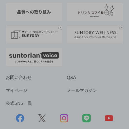
東京サントリーサンゴリアス
ESG情報ポータル
グループ企業一覧
サントリースポーツ
サステナビリティストーリーズ
事業所一覧
採用情報
お問い合わせ
Q&A
マイページ
メールマガジン
公式SNS一覧