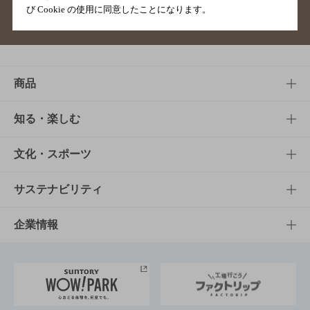
び Cookie の使用に同意したことになります。
サイトマップ
ご意見・ご感想
利用規約
商品
商品TOP
知る・楽しむ
商品一覧
知る・楽しむTOP
文化・スポーツ
商品発売情報
キャンペーン
文化・スポーツTOP
サステナビリティ
栄養成分一覧
工場見学
サントリーホール
サステナビリティTOP
企業情報
お料理・お酒レシピ
サントリー美術館
トップメッセージ
企業情報TOP
地域情報
サントリーサンバーズ大阪
サントリーが考えるサステナビリティ経営
企業概要