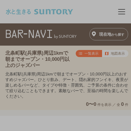
このページの本文へ移動
メニ
現在地
から探す
北条町駅(兵庫県)周辺1kmで
一覧表示
地図表示
朝までオープン・10,000円以
上のジャズバー
北条町駅(兵庫県)周辺1kmで朝までオープン・10,000円以上のおす
すめジャズバー。ひとり飲み、デート、隠れ家的フンイキ、夜景が
楽しめるバーなど、タイプや特徴・雰囲気、ご予算の条件に合わせ
て絞り込むこともできます。素敵なバーで、至福の時間を楽しんで
ください。
0〜0
0
件を表示 ／
全
件