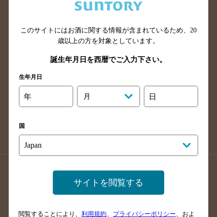
滋賀県のバー検索
和歌山県のバー検索
広島県のバー検索
岡山県のバー検索
山口県のバー検索
鳥取県のバー検索
このサイトにはお酒に関する情報が含まれているため、
20
歳以上の方を対象としています。
島根県のバー検索
徳島県のバー検索
誕生年月日を西暦でご入力下さい。
香川県のバー検索
愛媛県のバー検索
高知県のバー検索
福岡県のバー検索
生年月日
長崎県のバー検索
佐賀県のバー検索
年
月
日
大分県のバー検索
熊本県のバー検索
宮崎県のバー検索
鹿児島県のバー検索
国
沖縄県のバー検索
店舗登録方法のご案内
店舗情報更新方法のご案内
サイトを閲覧する
掲載店舗様ログイン
閲覧することにより、
利用規約
、
プライバシーポリシー
、およ