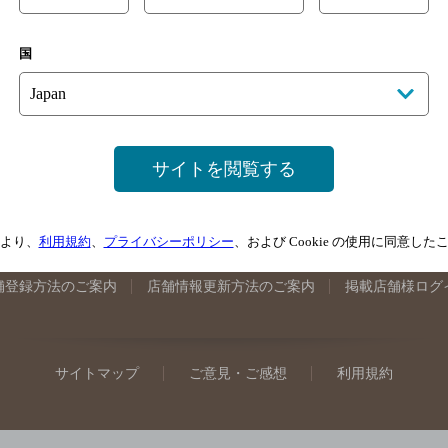
手県のバー検索
宮城県のバー検索
秋田県のバー検索
山形
国
馬県のバー検索
山梨県のバー検索
長野県のバー検索
新潟
埼玉県のバー検索
愛知県のバー検索
静岡県のバー検索
三
井県のバー検索
大阪府のバー検索
京都府のバー検索
兵庫
広島県のバー検索
岡山県のバー検索
山口県のバー検索
鳥
サイトを閲覧する
媛県のバー検索
高知県のバー検索
福岡県のバー検索
長崎
崎県のバー検索
鹿児島県のバー検索
沖縄県のバー検索
より、
利用規約
、
プライバシーポリシー
、および Cookie の使用に同意し
舗登録方法のご案内
店舗情報更新方法のご案内
掲載店舗様ログ
サイトマップ
ご意見・ご感想
利用規約