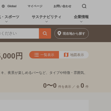
新しいウィンドウで開く
Global
マイページ
お問い合わせ
検索窓を開く
化・スポーツ
サステナビリティ
企業情報
現在地
から探す
000円
一覧表示
地図表示
フンイキ、夜景が楽しめるバーなど、タイプや特徴・雰囲気、
0〜0
0
件を表示 ／
全
件