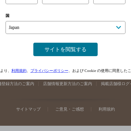
手県のバー検索
宮城県のバー検索
秋田県のバー検索
山形
国
馬県のバー検索
山梨県のバー検索
長野県のバー検索
新潟
埼玉県のバー検索
愛知県のバー検索
静岡県のバー検索
三
井県のバー検索
大阪府のバー検索
京都府のバー検索
兵庫
広島県のバー検索
岡山県のバー検索
山口県のバー検索
鳥
サイトを閲覧する
媛県のバー検索
高知県のバー検索
福岡県のバー検索
長崎
崎県のバー検索
鹿児島県のバー検索
沖縄県のバー検索
より、
利用規約
、
プライバシーポリシー
、および Cookie の使用に同意し
舗登録方法のご案内
店舗情報更新方法のご案内
掲載店舗様ログ
サイトマップ
ご意見・ご感想
利用規約