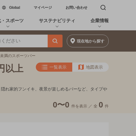
新しいウィンドウで開く
Global
マイページ
お問い合わせ
検索窓を開く
化・スポーツ
サステナビリティ
企業情報
現在地
から探す
0円未満のスポーツバー
円以上
一覧表示
地図表示
ート、隠れ家的フンイキ、夜景が楽しめるバーなど、タイプや
0〜0
0
件を表示 ／
全
件