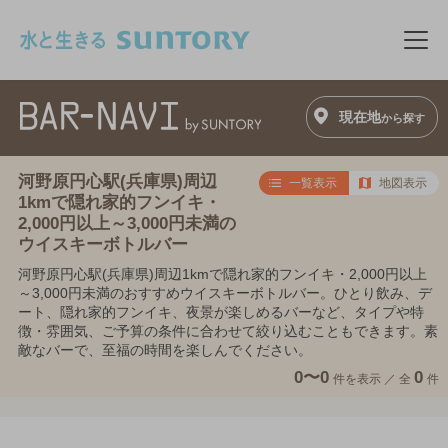
このページの本文へ移動
メニ
現在地
から探す
河野原円心駅(兵庫県)周辺
一覧表示
地図表示
1kmで隠れ家的フンイキ・
2,000円以上～3,000円未満の
ウイスキーボトルバー
河野原円心駅(兵庫県)周辺1kmで隠れ家的フンイキ・2,000円以上
～3,000円未満のおすすめウイスキーボトルバー。ひとり飲み、デ
ート、隠れ家的フンイキ、夜景が楽しめるバーなど、タイプや特
徴・雰囲気、ご予算の条件に合わせて絞り込むこともできます。素
敵なバーで、至福の時間を楽しんでください。
0〜0
0
件を表示 ／
全
件