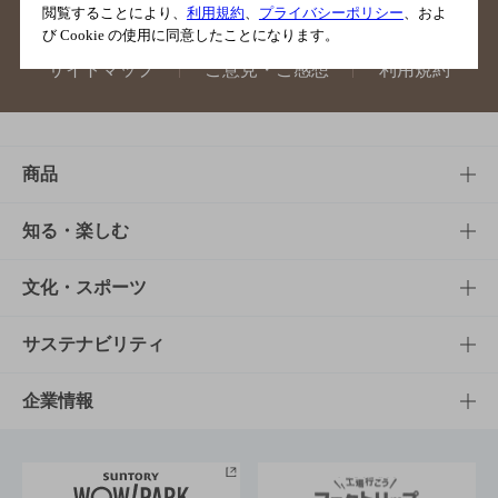
閲覧することにより、
利用規約
、
プライバシーポリシー
、およ
び Cookie の使用に同意したことになります。
サイトマップ
ご意見・ご感想
利用規約
商品
商品TOP
知る・楽しむ
商品一覧
知る・楽しむTOP
文化・スポーツ
商品発売情報
キャンペーン
文化・スポーツTOP
サステナビリティ
栄養成分一覧
工場見学
サントリーホール
サステナビリティTOP
企業情報
お料理・お酒レシピ
サントリー美術館
トップメッセージ
企業情報TOP