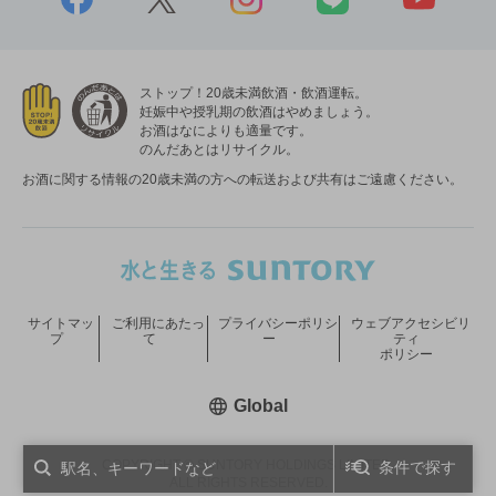
ストップ！20歳未満飲酒・飲酒運転。
妊娠中や授乳期の飲酒はやめましょう。
お酒はなによりも適量です。
のんだあとはリサイクル。
お酒に関する情報の20歳未満の方への転送および共有はご遠慮ください。
サイトマッ
ご利用にあたっ
プライバシーポリシ
ウェブアクセシビリ
プ
て
ー
ティ
ポリシー
新しいウィンドウで開く
Global
COPYRIGHT © SUNTORY HOLDINGS LIMITED.
条件で探す
ALL RIGHTS RESERVED.