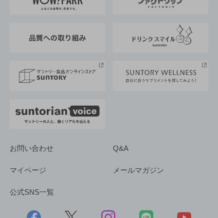
地域情報
サントリーサンバーズ大阪
サントリーが考えるサステナビリティ経営
企業概要
東京サントリーサンゴリアス
ESG情報ポータル
グループ企業一覧
サントリースポーツ
サステナビリティストーリーズ
事業所一覧
採用情報
お問い合わせ
Q&A
マイページ
メールマガジン
公式SNS一覧