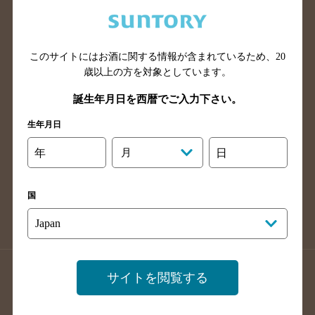
兵庫県のバー検索
奈良県のバー検索
滋賀県のバー検索
和歌山県のバー検索
広島県のバー検索
岡山県のバー検索
このサイトにはお酒に関する情報が含まれているため、
20
山口県のバー検索
鳥取県のバー検索
歳以上の方を対象としています。
島根県のバー検索
徳島県のバー検索
誕生年月日を西暦でご入力下さい。
香川県のバー検索
愛媛県のバー検索
生年月日
高知県のバー検索
福岡県のバー検索
年
月
日
長崎県のバー検索
佐賀県のバー検索
大分県のバー検索
熊本県のバー検索
国
宮崎県のバー検索
鹿児島県のバー検索
沖縄県のバー検索
店舗登録方法のご案内
店舗情報更新方法のご案内
サイトを閲覧する
掲載店舗様ログイン