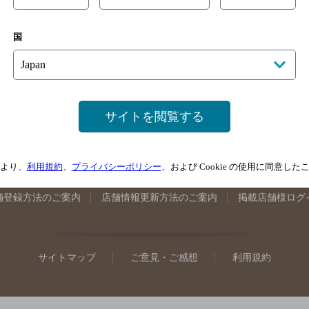
手県のバー検索
宮城県のバー検索
秋田県のバー検索
山形
国
馬県のバー検索
山梨県のバー検索
長野県のバー検索
新潟
埼玉県のバー検索
愛知県のバー検索
静岡県のバー検索
三
井県のバー検索
大阪府のバー検索
京都府のバー検索
兵庫
広島県のバー検索
岡山県のバー検索
山口県のバー検索
鳥
サイトを閲覧する
媛県のバー検索
高知県のバー検索
福岡県のバー検索
長崎
崎県のバー検索
鹿児島県のバー検索
沖縄県のバー検索
より、
利用規約
、
プライバシーポリシー
、および Cookie の使用に同意し
舗登録方法のご案内
店舗情報更新方法のご案内
掲載店舗様ログ
サイトマップ
ご意見・ご感想
利用規約