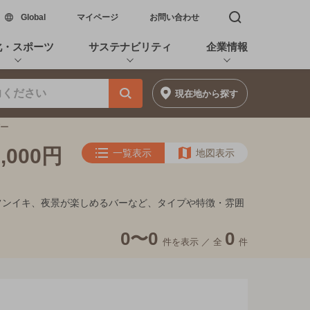
新しいウィンドウで開く
Global
マイページ
お問い合わせ
検索窓を開く
化・スポーツ
サステナビリティ
企業情報
現在地
から探す
バー
000円
一覧表示
地図表示
家的フンイキ、夜景が楽しめるバーなど、タイプや特徴・雰囲
0〜0
0
件を表示 ／
全
件