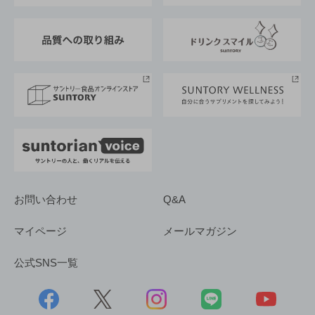
東京サントリーサンゴリアス
ESG情報ポータル
グループ企業一覧
サントリースポーツ
サステナビリティストーリーズ
事業所一覧
採用情報
お問い合わせ
Q&A
マイページ
メールマガジン
公式SNS一覧