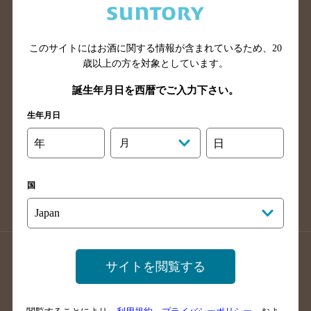
滋賀県のバー検索
和歌山県のバー検索
広島県のバー検索
岡山県のバー検索
このサイトにはお酒に関する情報が含まれているため、
20
山口県のバー検索
鳥取県のバー検索
歳以上の方を対象としています。
島根県のバー検索
徳島県のバー検索
誕生年月日を西暦でご入力下さい。
香川県のバー検索
愛媛県のバー検索
生年月日
高知県のバー検索
福岡県のバー検索
長崎県のバー検索
佐賀県のバー検索
年
月
日
大分県のバー検索
熊本県のバー検索
宮崎県のバー検索
鹿児島県のバー検索
国
沖縄県のバー検索
店舗登録方法のご案内
店舗情報更新方法のご案内
サイトを閲覧する
掲載店舗様ログイン