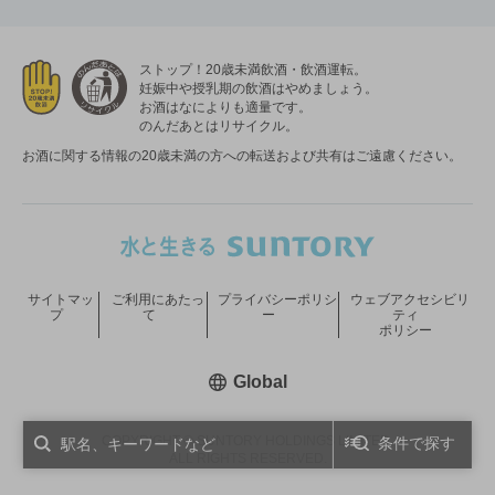
ストップ！20歳未満飲酒・飲酒運転。
妊娠中や授乳期の飲酒はやめましょう。
お酒はなによりも適量です。
のんだあとはリサイクル。
お酒に関する情報の20歳未満の方への転送および共有はご遠慮ください。
サイトマッ
ご利用にあたっ
プライバシーポリシ
ウェブアクセシビリ
プ
て
ー
ティ
ポリシー
新しいウィンドウで開く
Global
COPYRIGHT © SUNTORY HOLDINGS LIMITED.
条件で探す
ALL RIGHTS RESERVED.