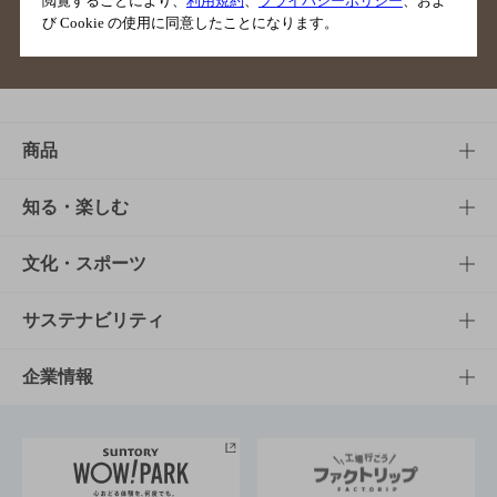
閲覧することにより、
利用規約
、
プライバシーポリシー
、およ
び Cookie の使用に同意したことになります。
サイトマップ
ご意見・ご感想
利用規約
商品
商品TOP
知る・楽しむ
商品一覧
知る・楽しむTOP
文化・スポーツ
商品発売情報
キャンペーン
文化・スポーツTOP
サステナビリティ
栄養成分一覧
工場見学
サントリーホール
サステナビリティTOP
企業情報
お料理・お酒レシピ
サントリー美術館
トップメッセージ
企業情報TOP
地域情報
サントリーサンバーズ大阪
サントリーが考えるサステナビリティ経営
企業概要