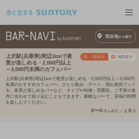
このページの本文へ移動
メニ
現在地
から探す
上沢駅(兵庫県)周辺1kmで夜
一覧表示
地図表示
景が楽しめる・2,000円以上
～3,000円未満のカフェバー
上沢駅(兵庫県)周辺1kmで夜景が楽しめる・2,000円以上～3,000円
未満のおすすめカフェバー。ひとり飲み、デート、隠れ家的フンイ
キ、夜景が楽しめるバーなど、タイプや特徴・雰囲気、ご予算の条
件に合わせて絞り込むこともできます。素敵なバーで、至福の時間
を楽しんでください。
0〜0
0
件を表示 ／
全
件