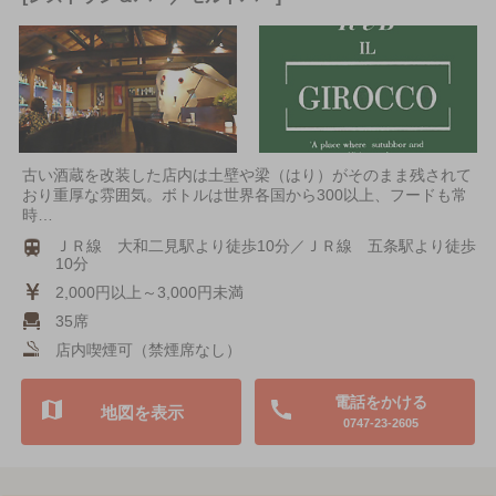
古い酒蔵を改装した店内は土壁や梁（はり）がそのまま残されて
おり重厚な雰囲気。ボトルは世界各国から300以上、フードも常
時…
ＪＲ線 大和二見駅より徒歩10分／ＪＲ線 五条駅より徒歩
10分
2,000円以上～3,000円未満
35席
店内喫煙可（禁煙席なし）
電話をかける
地図を表示
0747-23-2605