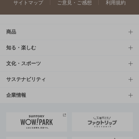
サイトマップ
ご意見・ご感想
利用規約
商品
商品TOP
知る・楽しむ
商品一覧
知る・楽しむTOP
文化・スポーツ
商品発売情報
キャンペーン
文化・スポーツTOP
サステナビリティ
栄養成分一覧
工場見学
サントリーホール
サステナビリティTOP
企業情報
お料理・お酒レシピ
サントリー美術館
トップメッセージ
企業情報TOP
地域情報
サントリーサンバーズ大阪
サントリーが考えるサステナビリティ経営
企業概要