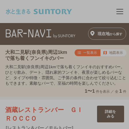
このページの本文へ移動
メニ
現在地
から探す
大和二見駅(奈良県)周辺1km
一覧表示
地図表示
で落ち着くフンイキのバー
大和二見駅(奈良県)周辺1kmで落ち着くフンイキのおすすめバー。
ひとり飲み、デート、隠れ家的フンイキ、夜景が楽しめるバーな
ど、タイプや特徴・雰囲気、ご予算の条件に合わせて絞り込むこと
もできます。素敵なバーで、至福の時間を楽しんでください。
1〜1
1
件を表示 ／
全
件
酒蔵レストランバー ＧＩ
詳細を
みる
ＲＯＣＣＯ
[レストラン＆バー／モルトバー]