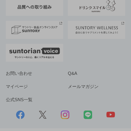
東京サントリーサンゴリアス
ESG情報ポータル
グループ企業一覧
サントリースポーツ
サステナビリティストーリーズ
事業所一覧
採用情報
お問い合わせ
Q&A
マイページ
メールマガジン
公式SNS一覧