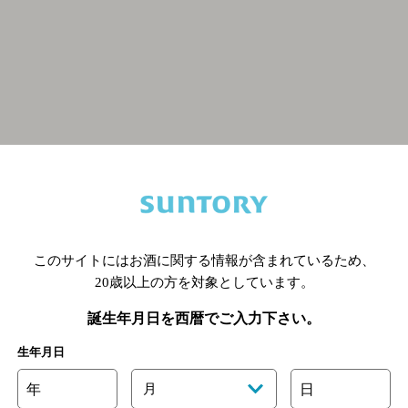
関連ページ
このサイトにはお酒に関する情報が含まれているため、
20歳以上の方を対象としています。
誕生年月日を西暦でご入力下さい。
生年月日
年
月
日