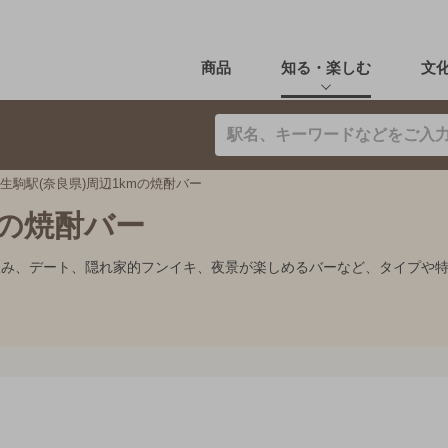
商品
知る・楽しむ
文
生駒駅(奈良県)周辺1kmの焼酎バー
mの焼酎バー
り飲み、デート、隠れ家的フンイキ、夜景が楽しめるバーなど、タイプや
。