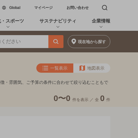
新しいウィンドウで開く
Global
マイページ
お問い合わせ
検索窓を開く
化・スポーツ
サステナビリティ
企業情報
現在地
から探す
一覧表示
地図表示
特徴・雰囲気、ご予算の条件に合わせて絞り込むこともで
0〜0
0
件を表示 ／
全
件