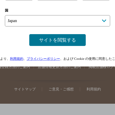
手県のバー検索
宮城県のバー検索
秋田県のバー検索
山形
国
馬県のバー検索
山梨県のバー検索
長野県のバー検索
新潟
埼玉県のバー検索
愛知県のバー検索
静岡県のバー検索
三
井県のバー検索
大阪府のバー検索
京都府のバー検索
兵庫
広島県のバー検索
岡山県のバー検索
山口県のバー検索
鳥
サイトを閲覧する
媛県のバー検索
高知県のバー検索
福岡県のバー検索
長崎
崎県のバー検索
鹿児島県のバー検索
沖縄県のバー検索
より、
利用規約
、
プライバシーポリシー
、および Cookie の使用に同意し
舗登録方法のご案内
店舗情報更新方法のご案内
掲載店舗様ログ
サイトマップ
ご意見・ご感想
利用規約