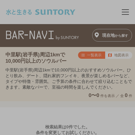
このページの本文へ移動
メニ
現在地
から探す
中里駅(岩手県)周辺1kmで
一覧表示
地図表示
10,000円以上のソウルバー
中里駅(岩手県)周辺1kmで10,000円以上のおすすめソウルバー。ひ
とり飲み、デート、隠れ家的フンイキ、夜景が楽しめるバーなど、
タイプや特徴・雰囲気、ご予算の条件に合わせて絞り込むこともで
きます。素敵なバーで、至福の時間を楽しんでください。
0〜0
0
件を表示 ／
全
件
検索結果は0件でした。
条件を変更してお試しください。