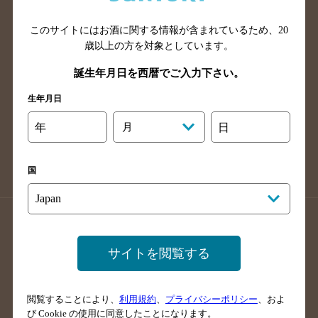
山口県のバー検索
鳥取県のバー検索
このサイトにはお酒に関する情報が含まれているため、
20
島根県のバー検索
徳島県のバー検索
歳以上の方を対象としています。
香川県のバー検索
愛媛県のバー検索
誕生年月日を西暦でご入力下さい。
高知県のバー検索
福岡県のバー検索
生年月日
長崎県のバー検索
佐賀県のバー検索
大分県のバー検索
熊本県のバー検索
年
月
日
宮崎県のバー検索
鹿児島県のバー検索
沖縄県のバー検索
国
店舗登録方法のご案内
店舗情報更新方法のご案内
掲載店舗様ログイン
サイトを閲覧する
閲覧することにより、
利用規約
、
プライバシーポリシー
、およ
サイトマップ
ご意見・ご感想
利用規約
び Cookie の使用に同意したことになります。