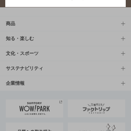
商品
商品TOP
知る・楽しむ
商品一覧
知る・楽しむTOP
文化・スポーツ
商品発売情報
キャンペーン
文化・スポーツTOP
サステナビリティ
栄養成分一覧
工場見学
サントリーホール
サステナビリティTOP
企業情報
お料理・お酒レシピ
サントリー美術館
トップメッセージ
企業情報TOP
地域情報
サントリーサンバーズ大阪
サントリーが考えるサステナビリティ経営
企業概要
東京サントリーサンゴリアス
ESG情報ポータル
グループ企業一覧