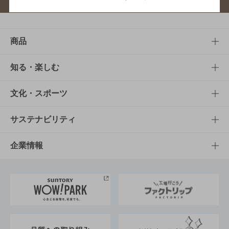
商品
商品TOP
知る・楽しむ
商品一覧
知る・楽しむTOP
文化・スポーツ
商品発売情報
キャンペーン
文化・スポーツTOP
サステナビリティ
栄養成分一覧
工場見学
サントリーホール
サステナビリティTOP
企業情報
お料理・お酒レシピ
サントリー美術館
トップメッセージ
企業情報TOP
地域情報
サントリーサンバーズ大阪
サントリーが考えるサステナビリティ経営
企業概要
東京サントリーサンゴリアス
ESG情報ポータル
グループ企業一覧