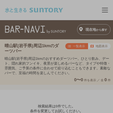
このページの本文へ移動
メニ
現在地
から探す
晴山駅(岩手県)周辺1kmのダ
一覧表示
地図表示
ーツバー
晴山駅(岩手県)周辺1kmのおすすめダーツバー。ひとり飲み、デー
ト、隠れ家的フンイキ、夜景が楽しめるバーなど、タイプや特徴・
雰囲気、ご予算の条件に合わせて絞り込むこともできます。素敵な
バーで、至福の時間を楽しんでください。
0〜0
0
件を表示 ／
全
件
検索結果は0件でした。
条件を変更してお試しください。