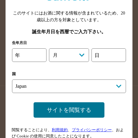
山口県のバー検索
鳥取県のバー検索
このサイトにはお酒に関する情報が含まれているため、
20
島根県のバー検索
徳島県のバー検索
歳以上の方を対象としています。
香川県のバー検索
愛媛県のバー検索
誕生年月日を西暦でご入力下さい。
高知県のバー検索
福岡県のバー検索
生年月日
長崎県のバー検索
佐賀県のバー検索
大分県のバー検索
熊本県のバー検索
年
月
日
宮崎県のバー検索
鹿児島県のバー検索
沖縄県のバー検索
国
店舗登録方法のご案内
店舗情報更新方法のご案内
掲載店舗様ログイン
サイトを閲覧する
閲覧することにより、
利用規約
、
プライバシーポリシー
、およ
サイトマップ
ご意見・ご感想
利用規約
び Cookie の使用に同意したことになります。