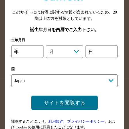
山口県のバー検索
鳥取県のバー検索
このサイトにはお酒に関する情報が含まれているため、
20
島根県のバー検索
徳島県のバー検索
歳以上の方を対象としています。
香川県のバー検索
愛媛県のバー検索
誕生年月日を西暦でご入力下さい。
高知県のバー検索
福岡県のバー検索
生年月日
長崎県のバー検索
佐賀県のバー検索
大分県のバー検索
熊本県のバー検索
年
月
日
宮崎県のバー検索
鹿児島県のバー検索
沖縄県のバー検索
国
店舗登録方法のご案内
店舗情報更新方法のご案内
掲載店舗様ログイン
サイトを閲覧する
閲覧することにより、
利用規約
、
プライバシーポリシー
、およ
サイトマップ
ご意見・ご感想
利用規約
び Cookie の使用に同意したことになります。