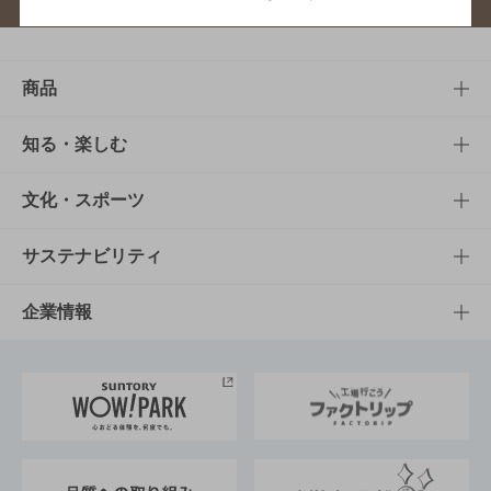
商品
商品TOP
知る・楽しむ
商品一覧
知る・楽しむTOP
文化・スポーツ
商品発売情報
キャンペーン
文化・スポーツTOP
サステナビリティ
栄養成分一覧
工場見学
サントリーホール
サステナビリティTOP
企業情報
お料理・お酒レシピ
サントリー美術館
トップメッセージ
企業情報TOP
地域情報
サントリーサンバーズ大阪
サントリーが考えるサステナビリティ経営
企業概要
東京サントリーサンゴリアス
ESG情報ポータル
グループ企業一覧