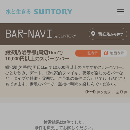
このページの本文へ移動
メニ
現在地
から探す
鱒沢駅(岩手県)周辺1kmで
一覧表示
地図表示
10,000円以上のスポーツバー
鱒沢駅(岩手県)周辺1kmで10,000円以上のおすすめスポーツバー。
ひとり飲み、デート、隠れ家的フンイキ、夜景が楽しめるバーな
ど、タイプや特徴・雰囲気、ご予算の条件に合わせて絞り込むこと
もできます。素敵なバーで、至福の時間を楽しんでください。
0〜0
0
件を表示 ／
全
件
検索結果は0件でした。
条件を変更してお試しください。