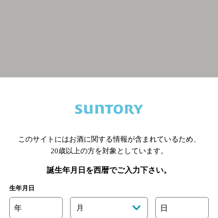
関連ページ
このサイトにはお酒に関する情報が含まれているため、
20歳以上の方を対象としています。
誕生年月日を西暦でご入力下さい。
生年月日
年
月
日