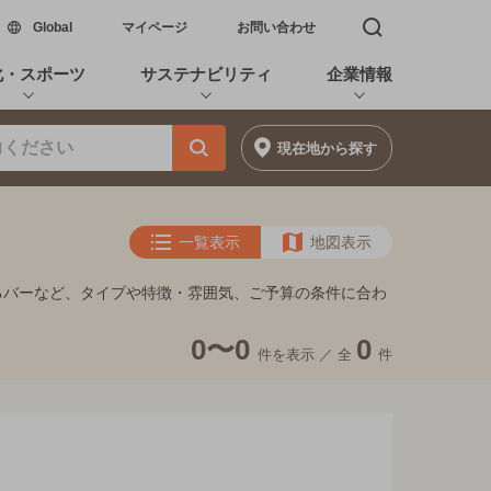
新しいウィンドウで開く
Global
マイページ
お問い合わせ
検索窓を開く
化・スポーツ
サステナビリティ
企業情報
現在地
から探す
一覧表示
地図表示
しめるバーなど、タイプや特徴・雰囲気、ご予算の条件に合わ
0〜0
0
件を表示 ／
全
件