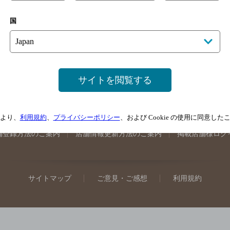
手県のバー検索
宮城県のバー検索
秋田県のバー検索
山形
国
馬県のバー検索
山梨県のバー検索
長野県のバー検索
新潟
埼玉県のバー検索
愛知県のバー検索
静岡県のバー検索
三
井県のバー検索
大阪府のバー検索
京都府のバー検索
兵庫
広島県のバー検索
岡山県のバー検索
山口県のバー検索
鳥
サイトを閲覧する
媛県のバー検索
高知県のバー検索
福岡県のバー検索
長崎
崎県のバー検索
鹿児島県のバー検索
沖縄県のバー検索
より、
利用規約
、
プライバシーポリシー
、および Cookie の使用に同意し
舗登録方法のご案内
店舗情報更新方法のご案内
掲載店舗様ログ
サイトマップ
ご意見・ご感想
利用規約