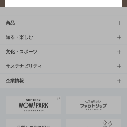
商品
商品TOP
知る・楽しむ
商品一覧
知る・楽しむTOP
文化・スポーツ
商品発売情報
キャンペーン
文化・スポーツTOP
サステナビリティ
栄養成分一覧
工場見学
サントリーホール
サステナビリティTOP
企業情報
お料理・お酒レシピ
サントリー美術館
トップメッセージ
企業情報TOP
地域情報
サントリーサンバーズ大阪
サントリーが考えるサステナビリティ経営
企業概要
東京サントリーサンゴリアス
ESG情報ポータル
グループ企業一覧