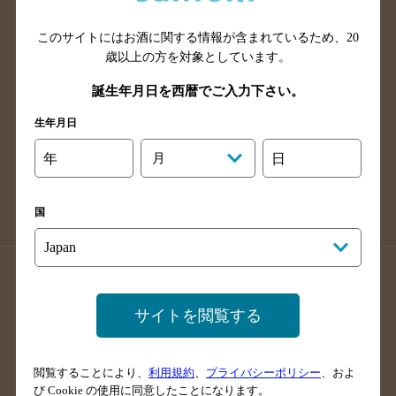
山口県のバー検索
鳥取県のバー検索
このサイトにはお酒に関する情報が含まれているため、
20
島根県のバー検索
徳島県のバー検索
歳以上の方を対象としています。
香川県のバー検索
愛媛県のバー検索
誕生年月日を西暦でご入力下さい。
高知県のバー検索
福岡県のバー検索
生年月日
長崎県のバー検索
佐賀県のバー検索
大分県のバー検索
熊本県のバー検索
年
月
日
宮崎県のバー検索
鹿児島県のバー検索
沖縄県のバー検索
国
店舗登録方法のご案内
店舗情報更新方法のご案内
掲載店舗様ログイン
サイトを閲覧する
閲覧することにより、
利用規約
、
プライバシーポリシー
、およ
サイトマップ
ご意見・ご感想
利用規約
び Cookie の使用に同意したことになります。