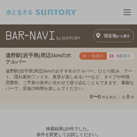
このページの本文へ移動
メニ
現在地
から探す
遠野駅(岩手県)周辺1kmのホ
一覧表示
地図表示
テルバー
遠野駅(岩手県)周辺1kmのおすすめホテルバー。ひとり飲み、デー
ト、隠れ家的フンイキ、夜景が楽しめるバーなど、タイプや特徴・
雰囲気、ご予算の条件に合わせて絞り込むこともできます。素敵な
バーで、至福の時間を楽しんでください。
0〜0
0
件を表示 ／
全
件
検索結果は0件でした。
条件を変更してお試しください。