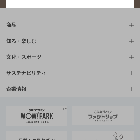
商品
商品TOP
知る・楽しむ
商品一覧
知る・楽しむTOP
文化・スポーツ
商品発売情報
キャンペーン
文化・スポーツTOP
サステナビリティ
栄養成分一覧
工場見学
サントリーホール
サステナビリティTOP
企業情報
お料理・お酒レシピ
サントリー美術館
トップメッセージ
企業情報TOP
地域情報
サントリーサンバーズ大阪
サントリーが考えるサステナビリティ経営
企業概要
東京サントリーサンゴリアス
ESG情報ポータル
グループ企業一覧