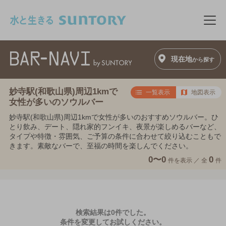
このページの本文へ移動
メニ
現在地
から探す
妙寺駅(和歌山県)周辺1kmで
一覧表示
地図表示
女性が多いのソウルバー
妙寺駅(和歌山県)周辺1kmで女性が多いのおすすめソウルバー。ひ
とり飲み、デート、隠れ家的フンイキ、夜景が楽しめるバーなど、
タイプや特徴・雰囲気、ご予算の条件に合わせて絞り込むこともで
きます。素敵なバーで、至福の時間を楽しんでください。
0〜0
0
件を表示 ／
全
件
検索結果は0件でした。
条件を変更してお試しください。