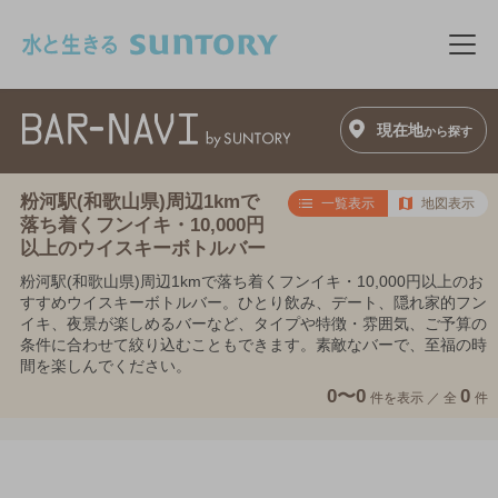
このページの本文へ移動
メニ
現在地
から探す
粉河駅(和歌山県)周辺1kmで
一覧表示
地図表示
落ち着くフンイキ・10,000円
以上のウイスキーボトルバー
粉河駅(和歌山県)周辺1kmで落ち着くフンイキ・10,000円以上のお
すすめウイスキーボトルバー。ひとり飲み、デート、隠れ家的フン
イキ、夜景が楽しめるバーなど、タイプや特徴・雰囲気、ご予算の
条件に合わせて絞り込むこともできます。素敵なバーで、至福の時
間を楽しんでください。
0〜0
0
件を表示 ／
全
件