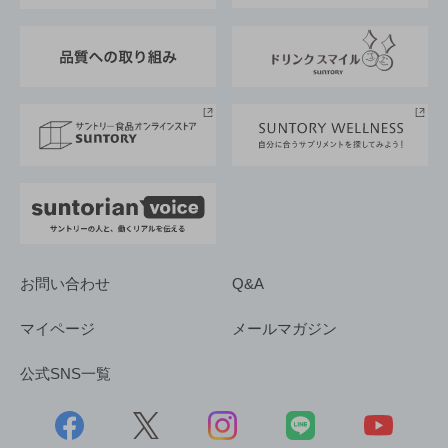
東京サントリーサンゴリアス
ESG情報ポータル
グループ企業一覧
サントリースポーツ
サステナビリティストーリーズ
事業所一覧
採用情報
お問い合わせ
Q&A
マイページ
メールマガジン
公式SNS一覧