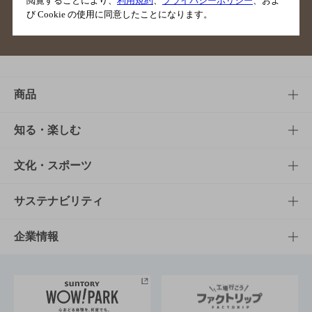
閲覧することにより、
利用規約
、
プライバシーポリシー
、およ
び Cookie の使用に同意したことになります。
サイトマップ
ご意見・ご感想
利用規約
商品
商品TOP
知る・楽しむ
商品一覧
知る・楽しむTOP
文化・スポーツ
商品発売情報
キャンペーン
文化・スポーツTOP
サステナビリティ
栄養成分一覧
工場見学
サントリーホール
サステナビリティTOP
企業情報
お料理・お酒レシピ
サントリー美術館
トップメッセージ
企業情報TOP
地域情報
サントリーサンバーズ大阪
サントリーが考えるサステナビリティ経営
企業概要