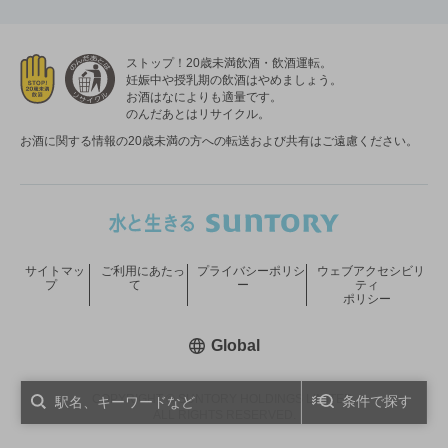
ストップ！20歳未満飲酒・飲酒運転。
妊娠中や授乳期の飲酒はやめましょう。
お酒はなによりも適量です。
のんだあとはリサイクル。
お酒に関する情報の20歳未満の方への転送および共有はご遠慮ください。
サイトマッ
ご利用にあたっ
プライバシーポリシ
ウェブアクセシビリ
プ
て
ー
ティ
ポリシー
新しいウィンドウで開く
Global
COPYRIGHT © SUNTORY HOLDINGS LIMITED.
条件で探す
ALL RIGHTS RESERVED.