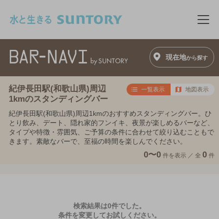
このページの本文へ移動
メニ
現在地
から探す
紀伊長田駅(和歌山県)周辺
一覧表示
地図表示
1kmのスタンディングバー
紀伊長田駅(和歌山県)周辺1kmのおすすめスタンディングバー。ひ
とり飲み、デート、隠れ家的フンイキ、夜景が楽しめるバーなど、
タイプや特徴・雰囲気、ご予算の条件に合わせて絞り込むこともで
きます。素敵なバーで、至福の時間を楽しんでください。
0〜0
0
件を表示 ／
全
件
検索結果は0件でした。
条件を変更してお試しください。