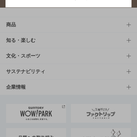
商品
商品TOP
知る・楽しむ
商品一覧
知る・楽しむTOP
文化・スポーツ
商品発売情報
キャンペーン
文化・スポーツTOP
サステナビリティ
栄養成分一覧
工場見学
サントリーホール
サステナビリティTOP
企業情報
お料理・お酒レシピ
サントリー美術館
トップメッセージ
企業情報TOP
地域情報
サントリーサンバーズ大阪
サントリーが考えるサステナビリティ経営
企業概要
東京サントリーサンゴリアス
ESG情報ポータル
グループ企業一覧