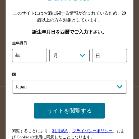
山口県のバー検索
鳥取県のバー検索
このサイトにはお酒に関する情報が含まれているため、
20
島根県のバー検索
徳島県のバー検索
歳以上の方を対象としています。
香川県のバー検索
愛媛県のバー検索
誕生年月日を西暦でご入力下さい。
高知県のバー検索
福岡県のバー検索
生年月日
長崎県のバー検索
佐賀県のバー検索
大分県のバー検索
熊本県のバー検索
年
月
日
宮崎県のバー検索
鹿児島県のバー検索
沖縄県のバー検索
国
店舗登録方法のご案内
店舗情報更新方法のご案内
掲載店舗様ログイン
サイトを閲覧する
閲覧することにより、
利用規約
、
プライバシーポリシー
、およ
サイトマップ
ご意見・ご感想
利用規約
び Cookie の使用に同意したことになります。