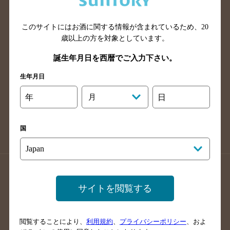
広島県のバー検索
岡山県のバー検索
山口県のバー検索
鳥取県のバー検索
このサイトにはお酒に関する情報が含まれているため、
20
島根県のバー検索
徳島県のバー検索
歳以上の方を対象としています。
香川県のバー検索
愛媛県のバー検索
誕生年月日を西暦でご入力下さい。
高知県のバー検索
福岡県のバー検索
生年月日
長崎県のバー検索
佐賀県のバー検索
年
月
日
大分県のバー検索
熊本県のバー検索
宮崎県のバー検索
鹿児島県のバー検索
国
沖縄県のバー検索
店舗登録方法のご案内
店舗情報更新方法のご案内
サイトを閲覧する
掲載店舗様ログイン
閲覧することにより、
利用規約
、
プライバシーポリシー
、およ