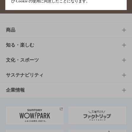
び Cookie の使用に同意したことになります。
サイトマップ
ご意見・ご感想
利用規約
商品
商品TOP
知る・楽しむ
商品一覧
知る・楽しむTOP
文化・スポーツ
商品発売情報
キャンペーン
文化・スポーツTOP
サステナビリティ
栄養成分一覧
工場見学
サントリーホール
サステナビリティTOP
企業情報
お料理・お酒レシピ
サントリー美術館
トップメッセージ
企業情報TOP
地域情報
サントリーサンバーズ大阪
サントリーが考えるサステナビリティ経営
企業概要