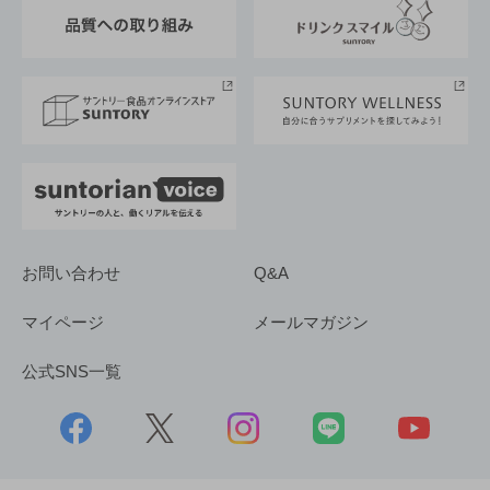
東京サントリーサンゴリアス
ESG情報ポータル
グループ企業一覧
サントリースポーツ
サステナビリティストーリーズ
事業所一覧
採用情報
お問い合わせ
Q&A
マイページ
メールマガジン
公式SNS一覧