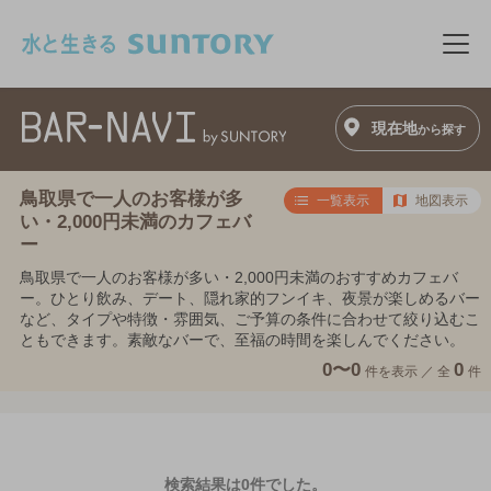
このページの本文へ移動
メニ
現在地
から探す
鳥取県で一人のお客様が多
一覧表示
地図表示
い・2,000円未満のカフェバ
ー
鳥取県で一人のお客様が多い・2,000円未満のおすすめカフェバ
ー。ひとり飲み、デート、隠れ家的フンイキ、夜景が楽しめるバー
など、タイプや特徴・雰囲気、ご予算の条件に合わせて絞り込むこ
ともできます。素敵なバーで、至福の時間を楽しんでください。
0〜0
0
件を表示 ／
全
件
検索結果は0件でした。