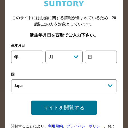
滋賀県のバー検索
和歌山県のバー検索
広島県のバー検索
岡山県のバー検索
山口県のバー検索
鳥取県のバー検索
このサイトにはお酒に関する情報が含まれているため、
20
歳以上の方を対象としています。
島根県のバー検索
徳島県のバー検索
誕生年月日を西暦でご入力下さい。
香川県のバー検索
愛媛県のバー検索
高知県のバー検索
福岡県のバー検索
生年月日
長崎県のバー検索
佐賀県のバー検索
年
月
日
大分県のバー検索
熊本県のバー検索
宮崎県のバー検索
鹿児島県のバー検索
国
沖縄県のバー検索
店舗登録方法のご案内
店舗情報更新方法のご案内
サイトを閲覧する
掲載店舗様ログイン
閲覧することにより、
利用規約
、
プライバシーポリシー
、およ