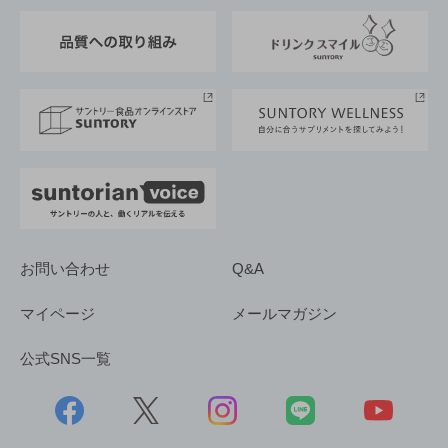
東京サントリーサンゴリアス
ESG情報ポータル
グループ企業一覧
サントリースポーツ
サステナビリティストーリーズ
事業所一覧
採用情報
お問い合わせ
Q&A
マイページ
メールマガジン
公式SNS一覧