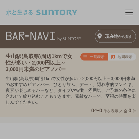
このページの本文へ移動
メニ
現在地
から探す
生山駅(鳥取県)周辺1kmで女
一覧表示
地図表示
性が多い・2,000円以上～
3,000円未満のピアノバー
生山駅(鳥取県)周辺1kmで女性が多い・2,000円以上～3,000円未満
のおすすめピアノバー。ひとり飲み、デート、隠れ家的フンイキ、
夜景が楽しめるバーなど、タイプや特徴・雰囲気、ご予算の条件に
合わせて絞り込むこともできます。素敵なバーで、至福の時間を楽
しんでください。
0〜0
0
件を表示 ／
全
件