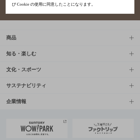
び Cookie の使用に同意したことになります。
サイトマップ
ご意見・ご感想
利用規約
商品
商品TOP
知る・楽しむ
商品一覧
知る・楽しむTOP
文化・スポーツ
商品発売情報
キャンペーン
文化・スポーツTOP
サステナビリティ
栄養成分一覧
工場見学
サントリーホール
サステナビリティTOP
企業情報
お料理・お酒レシピ
サントリー美術館
トップメッセージ
企業情報TOP
地域情報
サントリーサンバーズ大阪
サントリーが考えるサステナビリティ経営
企業概要