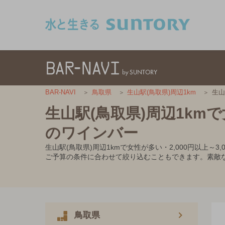
このページの本文へ移動
生山
BAR-NAVI
鳥取県
生山駅(鳥取県)周辺1km
生山駅(鳥取県)周辺1kmで
のワインバー
生山駅(鳥取県)周辺1kmで女性が多い・2,000円以
ご予算の条件に合わせて絞り込むこともできます。素敵
鳥取県