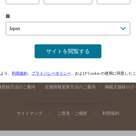
手県のバー検索
宮城県のバー検索
秋田県のバー検索
山形
国
馬県のバー検索
山梨県のバー検索
長野県のバー検索
新潟
埼玉県のバー検索
愛知県のバー検索
静岡県のバー検索
三
井県のバー検索
大阪府のバー検索
京都府のバー検索
兵庫
広島県のバー検索
岡山県のバー検索
山口県のバー検索
鳥
サイトを閲覧する
媛県のバー検索
高知県のバー検索
福岡県のバー検索
長崎
崎県のバー検索
鹿児島県のバー検索
沖縄県のバー検索
より、
利用規約
、
プライバシーポリシー
、および Cookie の使用に同意し
舗登録方法のご案内
店舗情報更新方法のご案内
掲載店舗様ログ
サイトマップ
ご意見・ご感想
利用規約