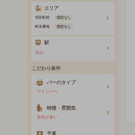
エリア
市区町村
指定なし
町名番地
指定なし
駅
生山
こだわり条件
バーのタイプ
ワインバー
特徴・雰囲気
女性が多い
予算