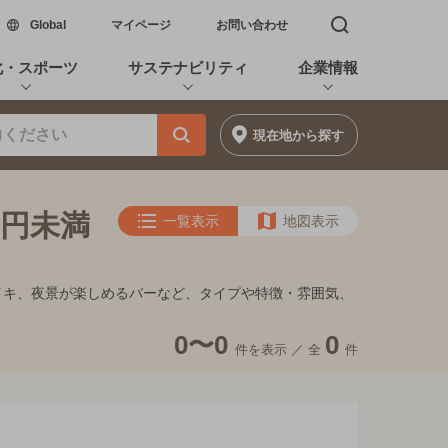
新しいウィンドウで開く
Global
マイページ
お問い合わせ
検索窓を開く
化・スポーツ
サステナビリティ
企業情報
現在地
から探す
0円未満
一覧表示
地図表示
フンイキ、夜景が楽しめるバーなど、タイプや特徴・雰囲気、
0〜0
0
件を表示 ／
全
件