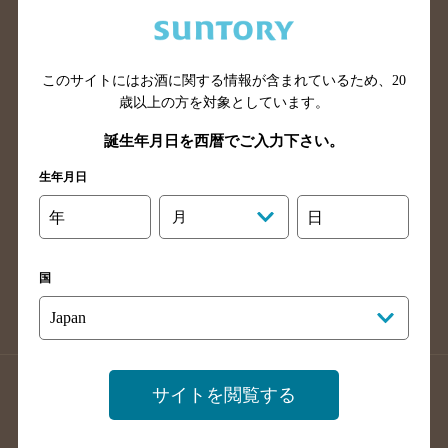
兵庫県のバー検索
奈良県のバー検索
滋賀県のバー検索
和歌山県のバー検索
広島県のバー検索
岡山県のバー検索
このサイトにはお酒に関する情報が含まれているため、
20
山口県のバー検索
鳥取県のバー検索
歳以上の方を対象としています。
島根県のバー検索
徳島県のバー検索
誕生年月日を西暦でご入力下さい。
香川県のバー検索
愛媛県のバー検索
生年月日
高知県のバー検索
福岡県のバー検索
年
月
日
長崎県のバー検索
佐賀県のバー検索
大分県のバー検索
熊本県のバー検索
国
宮崎県のバー検索
鹿児島県のバー検索
沖縄県のバー検索
店舗登録方法のご案内
店舗情報更新方法のご案内
サイトを閲覧する
掲載店舗様ログイン