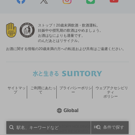
ストップ！20歳未満飲酒・飲酒運転。
妊娠中や授乳期の飲酒はやめましょう。
お酒はなによりも適量です。
のんだあとはリサイクル。
お酒に関する情報の20歳未満の方への転送および共有はご遠慮ください。
サイトマッ
ご利用にあたっ
プライバシーポリシ
ウェブアクセシビリ
プ
て
ー
ティ
ポリシー
新しいウィンドウで開く
Global
COPYRIGHT © SUNTORY HOLDINGS LIMITED.
条件で探す
ALL RIGHTS RESERVED.