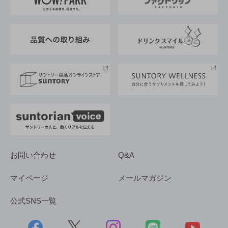
地域情報
サントリーサンバーズ大阪
サントリーが考えるサステナビリティ経営
企業概要
東京サントリーサンゴリアス
ESG情報ポータル
グループ企業一覧
サントリースポーツ
サステナビリティストーリーズ
事業所一覧
採用情報
お問い合わせ
Q&A
マイページ
メールマガジン
公式SNS一覧