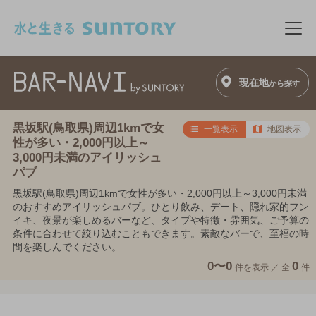
このページの本文へ移動
メニ
現在地
から探す
黒坂駅(鳥取県)周辺1kmで女
一覧表示
地図表示
性が多い・2,000円以上～
3,000円未満のアイリッシュ
パブ
黒坂駅(鳥取県)周辺1kmで女性が多い・2,000円以上～3,000円未満
のおすすめアイリッシュパブ。ひとり飲み、デート、隠れ家的フン
イキ、夜景が楽しめるバーなど、タイプや特徴・雰囲気、ご予算の
条件に合わせて絞り込むこともできます。素敵なバーで、至福の時
間を楽しんでください。
0〜0
0
件を表示 ／
全
件