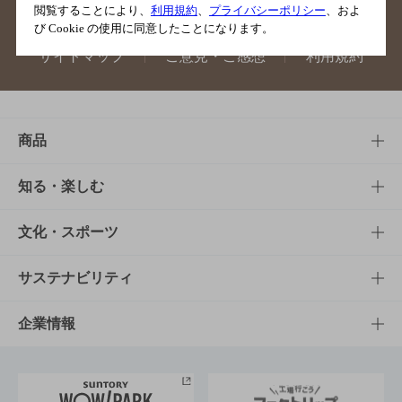
閲覧することにより、
利用規約
、
プライバシーポリシー
、およ
び Cookie の使用に同意したことになります。
サイトマップ
ご意見・ご感想
利用規約
商品
商品TOP
知る・楽しむ
商品一覧
知る・楽しむTOP
文化・スポーツ
商品発売情報
キャンペーン
文化・スポーツTOP
サステナビリティ
栄養成分一覧
工場見学
サントリーホール
サステナビリティTOP
企業情報
お料理・お酒レシピ
サントリー美術館
トップメッセージ
企業情報TOP