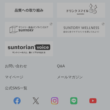
東京サントリーサンゴリアス
ESG情報ポータル
グループ企業一覧
サントリースポーツ
サステナビリティストーリーズ
事業所一覧
採用情報
お問い合わせ
Q&A
マイページ
メールマガジン
公式SNS一覧