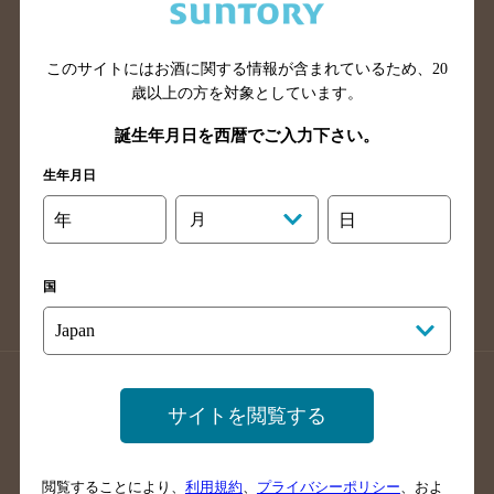
滋賀県のバー検索
和歌山県のバー検索
広島県のバー検索
岡山県のバー検索
山口県のバー検索
鳥取県のバー検索
このサイトにはお酒に関する情報が含まれているため、
20
歳以上の方を対象としています。
島根県のバー検索
徳島県のバー検索
誕生年月日を西暦でご入力下さい。
香川県のバー検索
愛媛県のバー検索
高知県のバー検索
福岡県のバー検索
生年月日
長崎県のバー検索
佐賀県のバー検索
年
月
日
大分県のバー検索
熊本県のバー検索
宮崎県のバー検索
鹿児島県のバー検索
国
沖縄県のバー検索
店舗登録方法のご案内
店舗情報更新方法のご案内
サイトを閲覧する
掲載店舗様ログイン
閲覧することにより、
利用規約
、
プライバシーポリシー
、およ