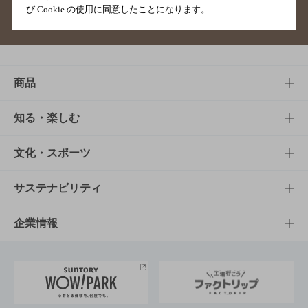
び Cookie の使用に同意したことになります。
サイトマップ
ご意見・ご感想
利用規約
商品
商品TOP
知る・楽しむ
商品一覧
知る・楽しむTOP
文化・スポーツ
商品発売情報
キャンペーン
文化・スポーツTOP
サステナビリティ
栄養成分一覧
工場見学
サントリーホール
サステナビリティTOP
企業情報
お料理・お酒レシピ
サントリー美術館
トップメッセージ
企業情報TOP
地域情報
サントリーサンバーズ大阪
サントリーが考えるサステナビリティ経営
企業概要